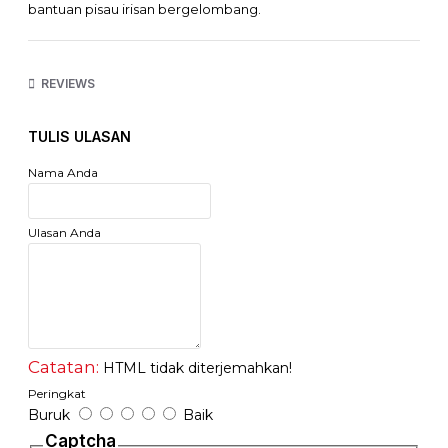
bantuan pisau irisan bergelombang.
Bahan stainless steel
Panjang produk 20.8cm
REVIEWS
Panjang mata pisau bergelombang 11.7cm
Digunakan untuk memotong dan membentuk sayuran/buah
menjadi irisan bergelombang.
TULIS ULASAN
Warna : Hitam dan Merah (apabila warna yang diminta tidak
Nama Anda
tersedia maka akan dikirim Random tanpa konfirmasi)
Ulasan Anda
Catatan:
HTML tidak diterjemahkan!
Peringkat
Buruk
Baik
Captcha