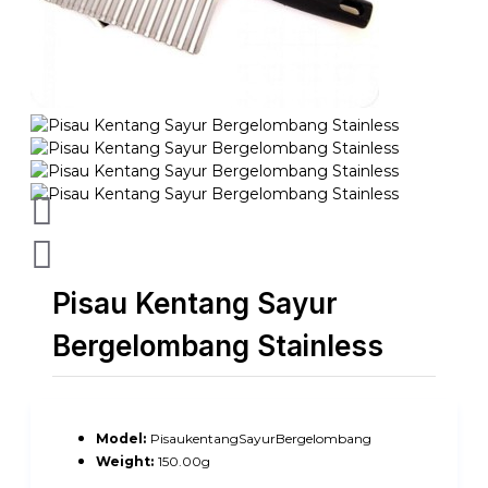
Pisau Kentang Sayur
Bergelombang Stainless
Model:
PisaukentangSayurBergelombang
Weight:
150.00g