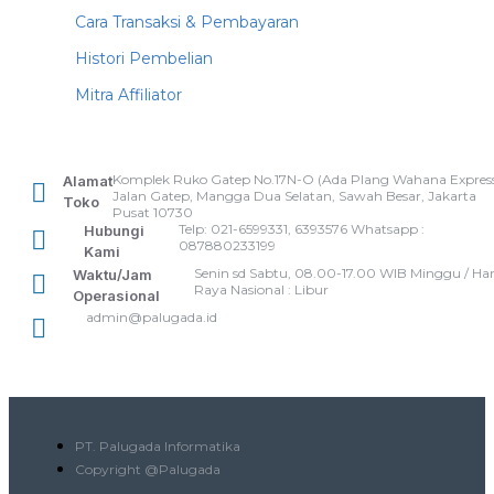
Cara Transaksi & Pembayaran
Histori Pembelian
Mitra Affiliator
Komplek Ruko Gatep No.17N-O (Ada Plang Wahana Express
Alamat
Jalan Gatep, Mangga Dua Selatan, Sawah Besar, Jakarta
Toko
Pusat 10730
Telp: 021-6599331, 6393576 Whatsapp :
Hubungi
087880233199
Kami
Senin sd Sabtu, 08.00-17.00 WIB Minggu / Har
Waktu/Jam
Raya Nasional : Libur
Operasional
admin@palugada.id
PT. Palugada Informatika
Copyright @Palugada