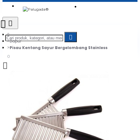
Login
Jadi Penjual
Register
Dapur
Pisau Kentang Sayur Bergelombang Stainless
0
Daftar belanja Anda kosong!