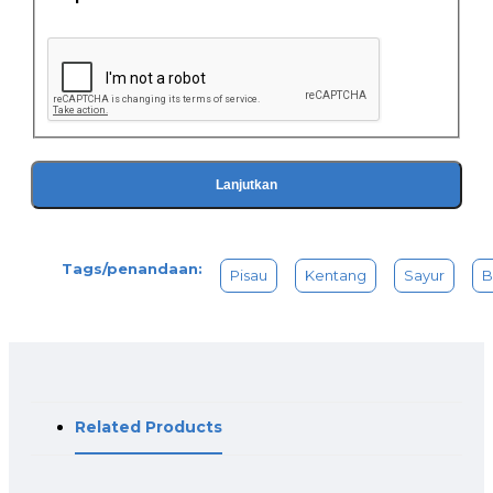
Lanjutkan
Tags/penandaan:
Pisau
Kentang
Sayur
B
Related Products