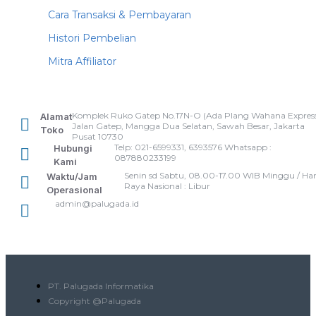
Cara Transaksi & Pembayaran
Histori Pembelian
Mitra Affiliator
Komplek Ruko Gatep No.17N-O (Ada Plang Wahana Express
Alamat
Jalan Gatep, Mangga Dua Selatan, Sawah Besar, Jakarta
Toko
Pusat 10730
Telp: 021-6599331, 6393576 Whatsapp :
Hubungi
087880233199
Kami
Senin sd Sabtu, 08.00-17.00 WIB Minggu / Har
Waktu/Jam
Raya Nasional : Libur
Operasional
admin@palugada.id
PT. Palugada Informatika
Copyright @Palugada