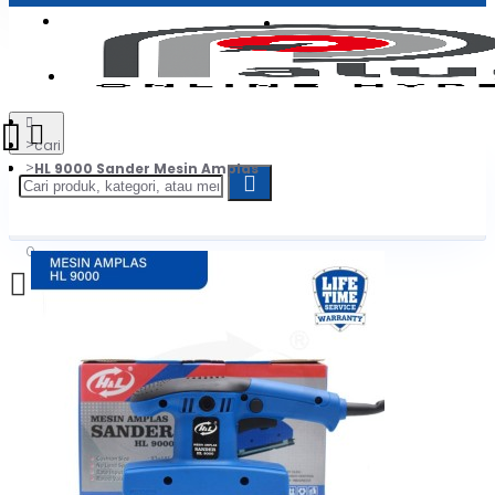
Login
Jadi Penjual
Register
cari
HL 9000 Sander Mesin Amplas
0
Daftar belanja Anda kosong!