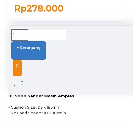
Rp278.000
DUKUNGAN PENGIRIMAN
+ Keranjang
DESCRIPTION
HL 9000 Sander Mesin Amplas
- Cushion Size : 93 x 185mm
- No Load Speed : 10.000r/min
- Rated Input Power : 150W
- Rated Voltage : 220V