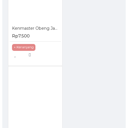
Kenmaster Obeng Jam Set 6 Pcs
Rp7.500
+ Keranjang