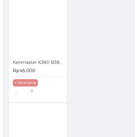
Kenmaster K380 B380 Tool Box Kotak Perkakas
Rp45.000
+ Keranjang