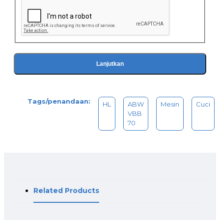
Lanjutkan
Tags/penandaan:
HL
ABW
Mesin
Cuci
VBB
70
Related Products