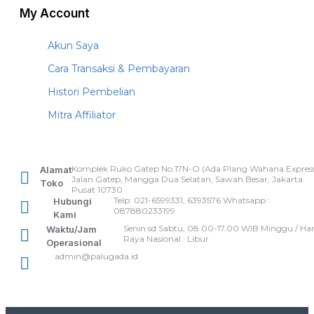
My Account
Akun Saya
Cara Transaksi & Pembayaran
Histori Pembelian
Mitra Affiliator
Komplek Ruko Gatep No.17N-O (Ada Plang Wahana Express
Alamat
Jalan Gatep, Mangga Dua Selatan, Sawah Besar, Jakarta
Toko
Pusat 10730
Telp: 021-6599331, 6393576 Whatsapp :
Hubungi
087880233199
Kami
Senin sd Sabtu, 08.00-17.00 WIB Minggu / Har
Waktu/Jam
Raya Nasional : Libur
Operasional
admin@palugada.id