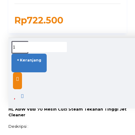
Rp722.500
DUKUNGAN PENGIRIMAN
+ Keranjang
DESCRIPTION
HL ABW VBB 70 Mesin Cuci Steam Tekanan Tinggi Jet
Cleaner
Deskripsi :
- Jet Cleaner type ABW VBB 70