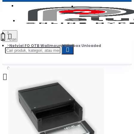
Login
Jadi Penjual
Register
cari
Netviel FO OTB Wallmount Minibox Unloaded
0
Daftar belanja Anda kosong!