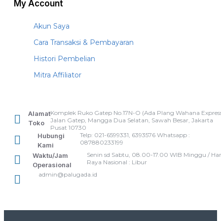
My Account
Akun Saya
Cara Transaksi & Pembayaran
Histori Pembelian
Mitra Affiliator
Komplek Ruko Gatep No.17N-O (Ada Plang Wahana Express
Alamat
Jalan Gatep, Mangga Dua Selatan, Sawah Besar, Jakarta
Toko
Pusat 10730
Telp: 021-6599331, 6393576 Whatsapp :
Hubungi
087880233199
Kami
Senin sd Sabtu, 08.00-17.00 WIB Minggu / Har
Waktu/Jam
Raya Nasional : Libur
Operasional
admin@palugada.id