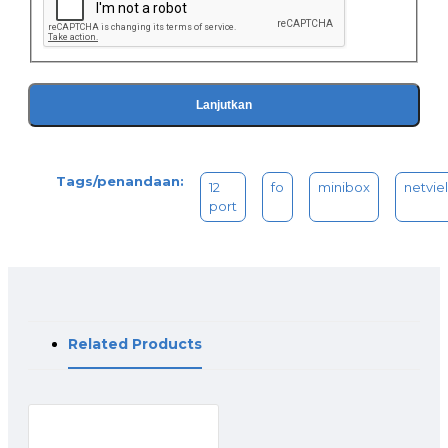
Lanjutkan
Tags/penandaan:
12
fo
minibox
netviel
port
Related Products