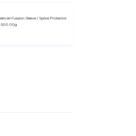
Netviel Fussion Sleeve / Splice Protector
500.00g