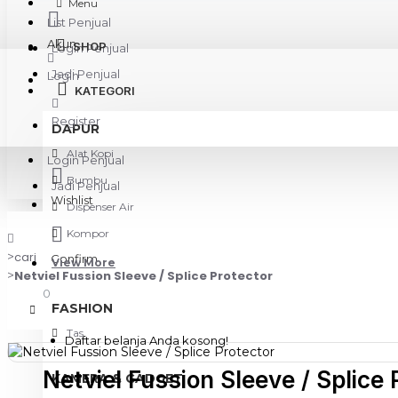
Menu
List Penjual
Akun
SHOP
Login Penjual
Jadi Penjual
Login
KATEGORI
Register
DAPUR
Alat Kopi
Login Penjual
Bumbu
Jadi Penjual
Wishlist
Dispenser Air
Kompor
cari
Confirm
View More
Netviel Fussion Sleeve / Splice Protector
0
FASHION
Tas
Daftar belanja Anda kosong!
Netviel Fussion Sleeve / Splice 
KAMERA & GADGET