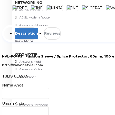
NETWORKING
3G-4G Router
ADSL Modem Router
Aksesoris Networks
Cable Coaxial
Description
Reviews
View More
OTOMOTIF
NVL-FO-FS : Fussion Sleeve / Splice Protector, 60mm, 100 
Aksesoris Mobil
http://www.netviel.com
Aksesoris Motor
TULIS ULASAN
Jet Cleaner
Nama Anda
PC PERIPHERAL
Aksesoris Komputer
Ulasan Anda
Aksesoris Notebook
Keyboard & Mouse