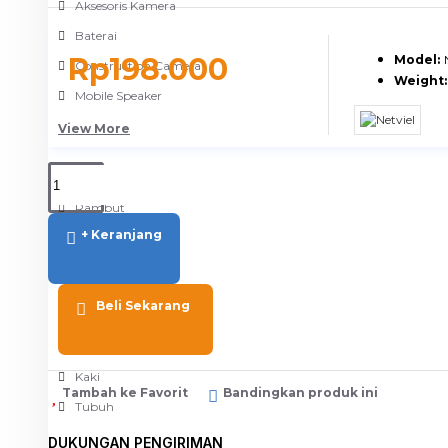
Aksesoris Kamera
Baterai
Rp198.000
Model:
Construction Camera
Weight:
Mobile Speaker
View More
KECANTIKAN
Rambut
+ Keranjang
Tubuh
Wajah
Beli Sekarang
KESEHATAN
Alat Monitor Kesehatan
Kaki
Tambah ke Favorit
Bandingkan produk ini
Tubuh
DUKUNGAN PENGIRIMAN