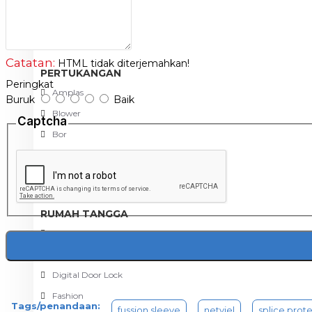
Meja Komputer
View More
Catatan:
HTML tidak diterjemahkan!
PERTUKANGAN
Peringkat
Amplas
Buruk
Baik
Blower
Captcha
Bor
Gergaji
View More
RUMAH TANGGA
Cable Ties
Colokan Listrik
Digital Door Lock
Fashion
Tags/penandaan:
fussion sleeve
netviel
splice prot