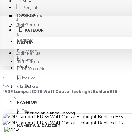
Menu
List Penjual
Akun
SHOP
Login Penjual
Jadi Penjual
Login
KATEGORI
Register
DAPUR
Alat Kopi
Login Penjual
Bumbu
Jadi Penjual
Wishlist
Dispenser Air
Kompor
cari
Confirm
View More
VDR Lampu LED 35 Watt Capsul Ecobright Bohlam E35
0
FASHION
Tas
Daftar belanja Anda kosong!
KAMERA & GADGET