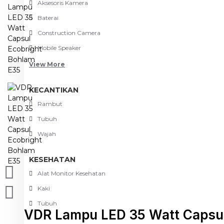
Aksesoris Kamera
Baterai
Construction Camera
Mobile Speaker
View More
KECANTIKAN
Rambut
Tubuh
Wajah
KESEHATAN
Alat Monitor Kesehatan
Kaki
Tubuh
VDR Lampu LED 35 Watt Capsul