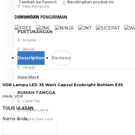
Tambah ke Favorit
Bandingkan produk ini
Meja Komputer
View More
DUKUNGAN PENGIRIMAN
PERTUKANGAN
Amplas
Blower
Description
Reviews
Bor
Gergaji
View More
VDR Lampu LED 35 Watt Capsul Ecobright Bohlam E35
RUMAH TANGGA
Merk :VDR
Cable Ties
Lampu LED Super Terang
Daya : E35
TULIS ULASAN
Colokan Listrik
Warna Render : 6500K
Nama Anda
Voltase: AC 150 - 250 V
Digital Door Lock
Menyala : Instan
Fashion
Fitting : E27