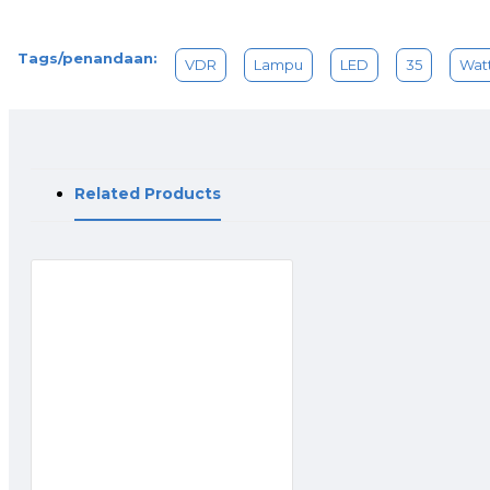
Tags/penandaan:
VDR
Lampu
LED
35
Wat
Related Products