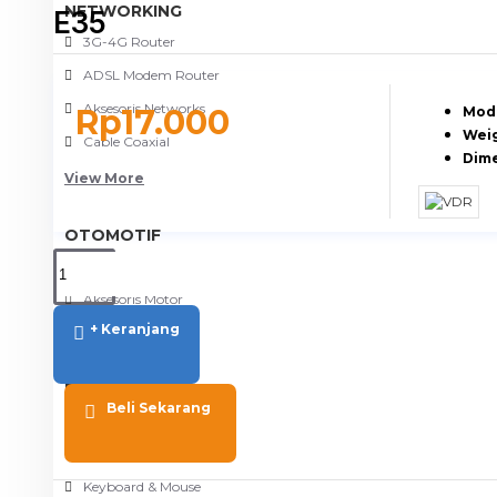
NETWORKING
E35
3G-4G Router
ADSL Modem Router
Aksesoris Networks
Rp17.000
Mode
Weig
Cable Coaxial
Dime
View More
OTOMOTIF
Aksesoris Mobil
Aksesoris Motor
+ Keranjang
Jet Cleaner
PC PERIPHERAL
Beli Sekarang
Aksesoris Komputer
Aksesoris Notebook
Keyboard & Mouse