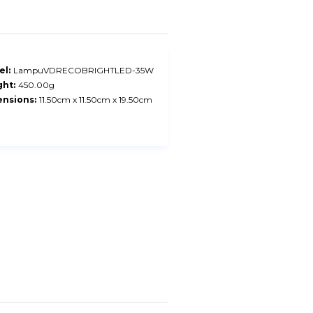
l:
LampuVDRECOBRIGHTLED-35W
ht:
450.00g
nsions:
11.50cm x 11.50cm x 19.50cm