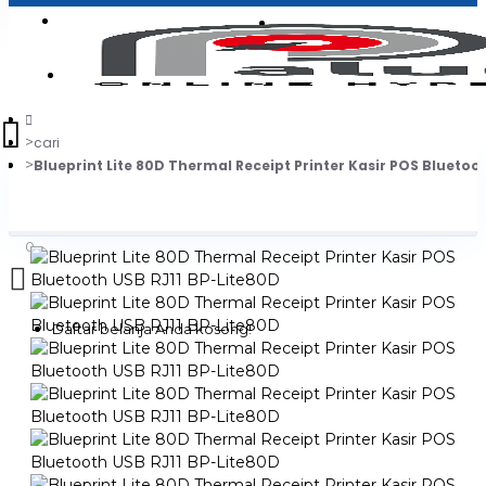
Login
Jadi Penjual
Register
cari
Blueprint Lite 80D Thermal Receipt Printer Kasir POS Bluetoo
0
Daftar belanja Anda kosong!