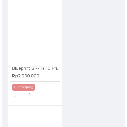
Isi Box :
1. 1pcs Printer Lite80D
2. 1pcs Kertas thermal 80 x 80
3. 1pcs Kabel data 1pcs
4. 1pcs Power Adaptor 1pcs
5. 1pcs Buku petunjuk pemakaian
6. 1pcs CD Driver
Blueprint BP-TR110 Printer Thermal Barcode Label USB Serial LAN
Rp2.000.000
+ Keranjang