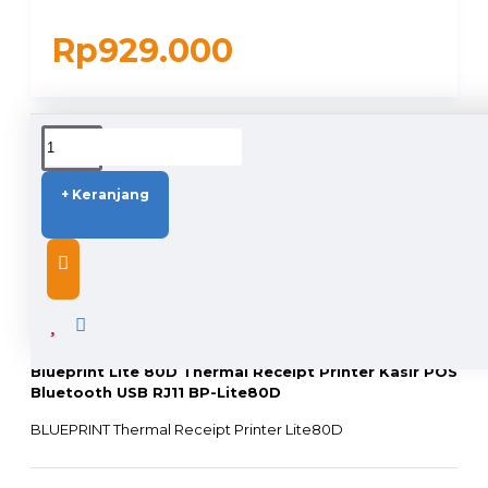
Rp929.000
DUKUNGAN PENGIRIMAN
+ Keranjang
DESCRIPTION
Blueprint Lite 80D Thermal Receipt Printer Kasir POS
Bluetooth USB RJ11 BP-Lite80D
BLUEPRINT Thermal Receipt Printer Lite80D
NOTE : KOMPLAIN PRODUK TIDAK BERLAKU PADA APLIKASI
Deskripsi :