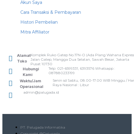
Akun Saya
Cara Transaksi & Pembayaran
Histori Pembelian
Mitra Affiliator
Komplek Ruko Gatep No.17N-O (Ada Plang Wahana Express
Alamat
Jalan Gatep, Mangga Dua Selatan, Sawah Besar, Jakarta
Toko
Pusat 10730
Telp: 021-6599331, 6393576 Whatsapp :
Hubungi
087880233199
Kami
Senin sd Sabtu, 08.00-17.00 WIB Minggu / Har
Waktu/Jam
Raya Nasional : Libur
Operasional
admin@palugada.id
PT. Palugada Informatika
Copyright @Palugada