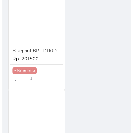
Blueprint BP-TD110D Printer Thermal Barcode Label Resi A6 USB Bluetooth
Rp1.201.500
+ Keranjang