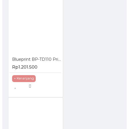
Blueprint BP-TD110 Printer Thermal Barcode Label Resi A6 USB
Rp1.201.500
+ Keranjang