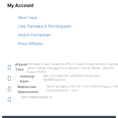
My Account
Akun Saya
Cara Transaksi & Pembayaran
Histori Pembelian
Mitra Affiliator
Komplek Ruko Gatep No.17N-O (Ada Plang Wahana Express
Alamat
Jalan Gatep, Mangga Dua Selatan, Sawah Besar, Jakarta
Toko
Pusat 10730
Telp: 021-6599331, 6393576 Whatsapp :
Hubungi
087880233199
Kami
Senin sd Sabtu, 08.00-17.00 WIB Minggu / Har
Waktu/Jam
Raya Nasional : Libur
Operasional
admin@palugada.id