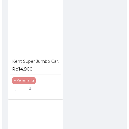
Kent Super Jumbo Car Sponge Shrink - Busa Spons Pembersih Mobil
Rp14.900
+ Keranjang