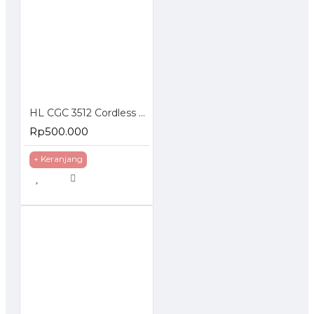
HL CGC 3512 Cordless Grass Cutter 18V Mesin Potong Rumput Baterai
Rp500.000
+ Keranjang