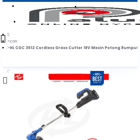
Login
Jadi Penjual
Register
cari
HL CGC 3512 Cordless Grass Cutter 18V Mesin Potong Rumput 
0
Daftar belanja Anda kosong!