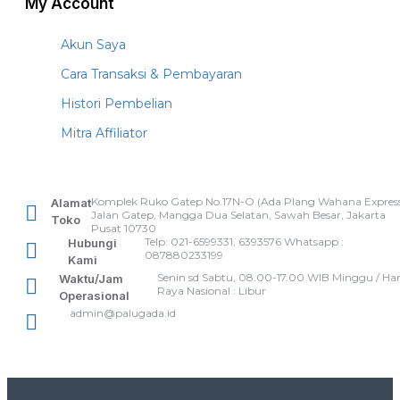
My Account
Akun Saya
Cara Transaksi & Pembayaran
Histori Pembelian
Mitra Affiliator
Komplek Ruko Gatep No.17N-O (Ada Plang Wahana Express
Alamat
Jalan Gatep, Mangga Dua Selatan, Sawah Besar, Jakarta
Toko
Pusat 10730
Telp: 021-6599331, 6393576 Whatsapp :
Hubungi
087880233199
Kami
Senin sd Sabtu, 08.00-17.00 WIB Minggu / Har
Waktu/Jam
Raya Nasional : Libur
Operasional
admin@palugada.id