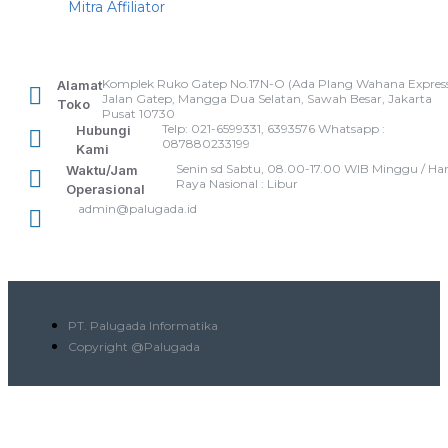
Mitra Affiliator
Komplek Ruko Gatep No.17N-O (Ada Plang Wahana Express
Alamat
Jalan Gatep, Mangga Dua Selatan, Sawah Besar, Jakarta
Toko
Pusat 10730
Telp: 021-6599331, 6393576 Whatsapp :
Hubungi
087880233199
Kami
Senin sd Sabtu, 08.00-17.00 WIB Minggu / Har
Waktu/Jam
Raya Nasional : Libur
Operasional
admin@palugada.id
PT. Palugada Informatika
Copyright @Palugada