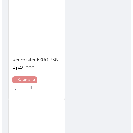
Kenmaster K380 B380 Tool Box Kotak Perkakas
Rp45.000
+ Keranjang