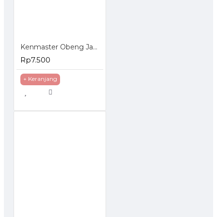
Kenmaster Obeng Jam Set 6 Pcs
Rp7.500
+ Keranjang