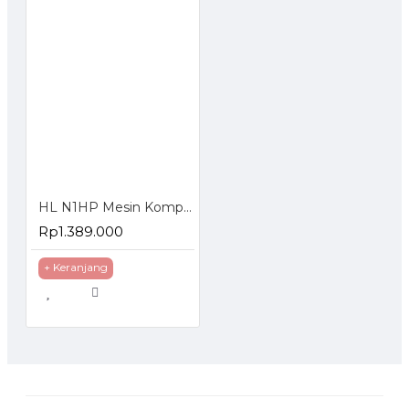
HL N1HP Mesin Kompresor Angin 24 Liter Oiless Air Compressor
Rp1.389.000
+ Keranjang