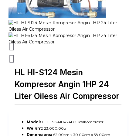
HL HI-S124 Mesin
Kompresor Angin 1HP 24
Liter Oiless Air Compressor
Model:
HLHI-S1241HP24LOillessKompresor
Weight:
23,000.00g
Dimensions:
62.00cm x 30.00cm x 58.00cm