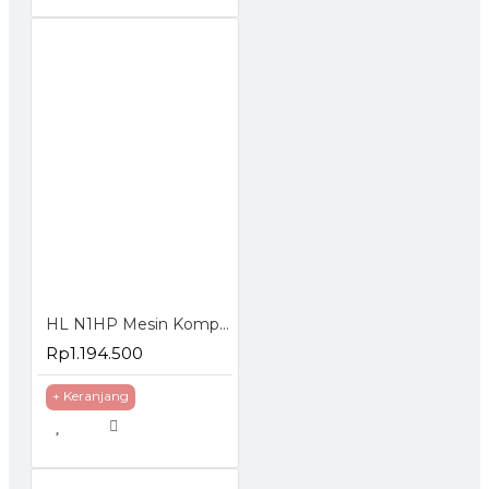
HL N1HP Mesin Kompresor Angin 9 Liter Oiless Air Compressor
Rp1.194.500
+ Keranjang