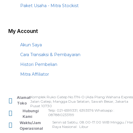
Paket Usaha - Mitra Stockist
My Account
Akun Saya
Cara Transaksi & Pembayaran
Histori Pembelian
Mitra Affiliator
Komplek Ruko Gatep No.17N-O (Ada Plang Wahana Express
Alamat
Jalan Gatep, Mangga Dua Selatan, Sawah Besar, Jakarta
Toko
Pusat 10730
Telp: 021-6599331, 6393576 Whatsapp :
Hubungi
087880233199
Kami
Senin sd Sabtu, 08.00-17.00 WIB Minggu / Har
Waktu/Jam
Raya Nasional : Libur
Operasional