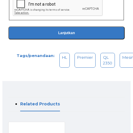
- DILENGKAPI DENGAN PRESSURE GAUGE (Untuk mengatur
kekuatan semburan air)
- Bisa digunakan untuk cuci mobil, motor, karpet dan
lainnya.
- Daya semprot kuat dan kencang maksimal.
- Bergaransi RESMI dari H&L.
Lanjutkan
- MADE FOR INDUSTRIAL USE
Tags/penandaan:
HL
Premier
QL
Mesi
2350
Related Products