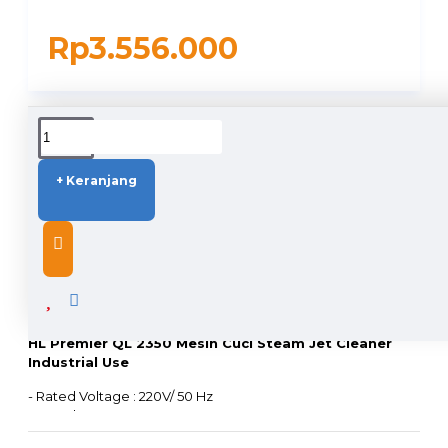
Rp3.556.000
DUKUNGAN PENGIRIMAN
+ Keranjang
DESCRIPTION
HL Premier QL 2350 Mesin Cuci Steam Jet Cleaner
Industrial Use
- Rated Voltage : 220V/ 50 Hz
- Rated Input Power : 1700 Watt
- Motor Speed : 2800 Rpm