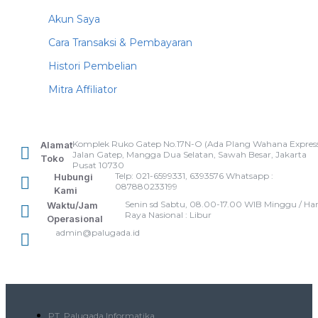
Akun Saya
Cara Transaksi & Pembayaran
Histori Pembelian
Mitra Affiliator
Komplek Ruko Gatep No.17N-O (Ada Plang Wahana Express
Alamat
Jalan Gatep, Mangga Dua Selatan, Sawah Besar, Jakarta
Toko
Pusat 10730
Telp: 021-6599331, 6393576 Whatsapp :
Hubungi
087880233199
Kami
Senin sd Sabtu, 08.00-17.00 WIB Minggu / Har
Waktu/Jam
Raya Nasional : Libur
Operasional
admin@palugada.id
PT. Palugada Informatika