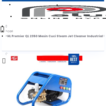
Login
Jadi Penjual
Register
cari
HL Premier QL 2350 Mesin Cuci Steam Jet Cleaner Industrial 
0
Daftar belanja Anda kosong!