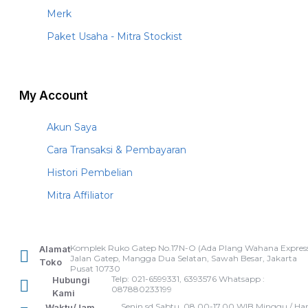
Merk
Paket Usaha - Mitra Stockist
My Account
Akun Saya
Cara Transaksi & Pembayaran
Histori Pembelian
Mitra Affiliator
Komplek Ruko Gatep No.17N-O (Ada Plang Wahana Express
Alamat
Jalan Gatep, Mangga Dua Selatan, Sawah Besar, Jakarta
Toko
Pusat 10730
Telp: 021-6599331, 6393576 Whatsapp :
Hubungi
087880233199
Kami
Senin sd Sabtu, 08.00-17.00 WIB Minggu / Har
Waktu/Jam