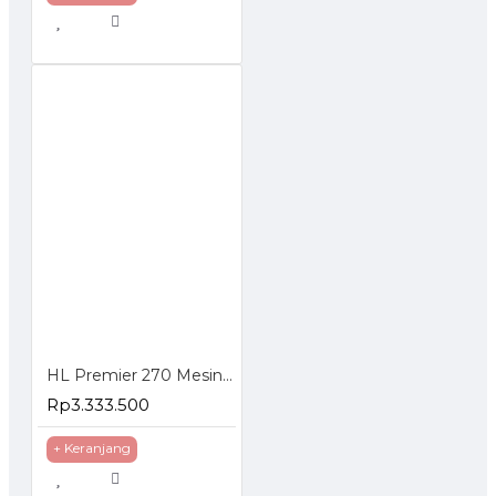
HL Premier 270 Mesin Potong Aluminium Miter Saw 10 Inch Double Bevel Sliding
Rp3.333.500
+ Keranjang