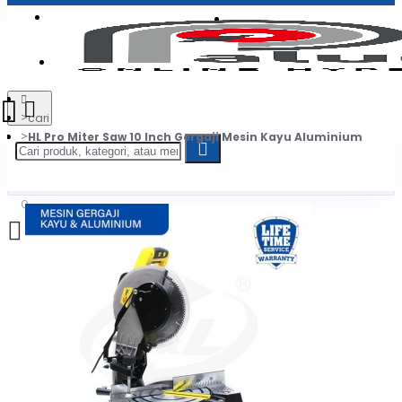
Login
Jadi Penjual
Register
cari
HL Pro Miter Saw 10 Inch Gergaji Mesin Kayu Aluminium
0
Daftar belanja Anda kosong!