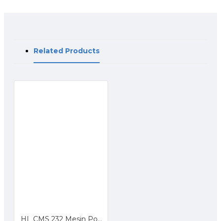
Related Products
HL CMS 232 Mesin Potong Aluminium Cordless Miter Saw Sliding 7 Inch