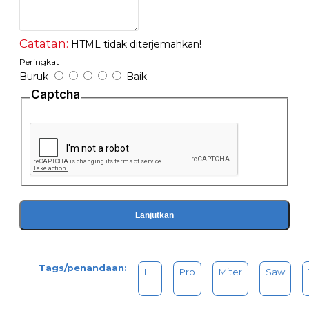
untuk memotong material dengan sudut 45 derajat dan 90
Derajat.
- Dilengkapi dengan LASER.
Catatan:
HTML tidak diterjemahkan!
Peringkat
Buruk
Baik
Captcha
Lanjutkan
Tags/penandaan:
HL
Pro
Miter
Saw