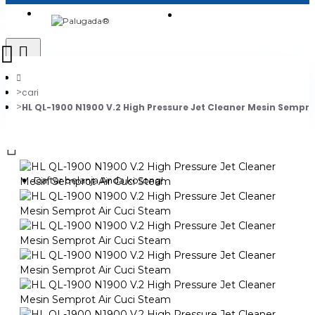
Login
Jadi Penjual
Register
cari
HL QL-1900 N1900 V.2 High Pressure Jet Cleaner Mesin Sempro
0
Daftar belanja Anda kosong!