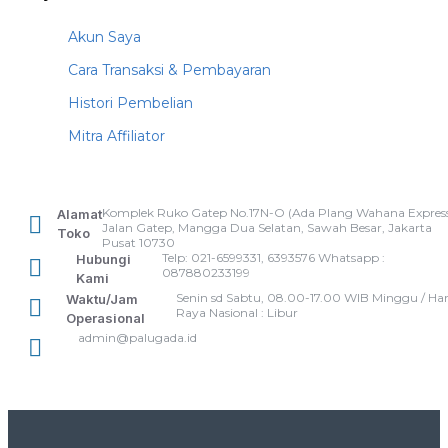
Akun Saya
Cara Transaksi & Pembayaran
Histori Pembelian
Mitra Affiliator
Komplek Ruko Gatep No.17N-O (Ada Plang Wahana Express
Alamat
Jalan Gatep, Mangga Dua Selatan, Sawah Besar, Jakarta
Toko
Pusat 10730
Telp: 021-6599331, 6393576 Whatsapp :
Hubungi
087880233199
Kami
Senin sd Sabtu, 08.00-17.00 WIB Minggu / Har
Waktu/Jam
Raya Nasional : Libur
Operasional
admin@palugada.id