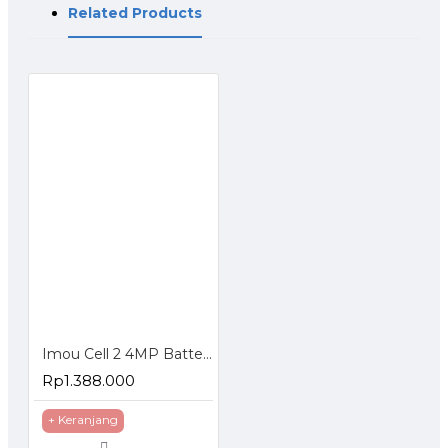
- 1x Adaptor Daya
Related Products
- 1x Kabel Daya
- 1x Paket Sekrup
- 1x Pelat Pemasangan
- 1x Peta Posisi Instalasi
Imou Cell 2 4MP Battery Wireless Camera Wifi CCTV IP Cam
Rp1.388.000
+ Keranjang