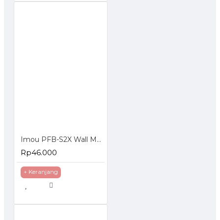
Imou PFB-S2X Wall Mounting Bracket for Indoor P&T Camera IP Cam Braket
Rp46.000
+ Keranjang