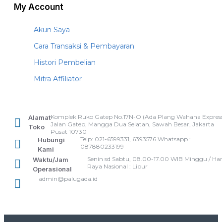
My Account
Akun Saya
Cara Transaksi & Pembayaran
Histori Pembelian
Mitra Affiliator
Komplek Ruko Gatep No.17N-O (Ada Plang Wahana Express
Alamat
Jalan Gatep, Mangga Dua Selatan, Sawah Besar, Jakarta
Toko
Pusat 10730
Telp: 021-6599331, 6393576 Whatsapp :
Hubungi
087880233199
Kami
Senin sd Sabtu, 08.00-17.00 WIB Minggu / Har
Waktu/Jam
Raya Nasional : Libur
Operasional
admin@palugada.id