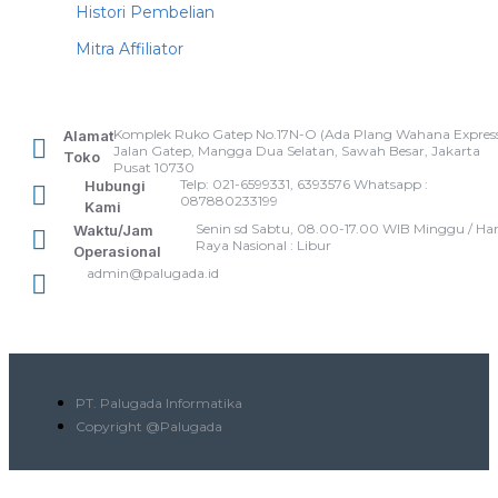
Histori Pembelian
Mitra Affiliator
Komplek Ruko Gatep No.17N-O (Ada Plang Wahana Express
Alamat
Jalan Gatep, Mangga Dua Selatan, Sawah Besar, Jakarta
Toko
Pusat 10730
Telp: 021-6599331, 6393576 Whatsapp :
Hubungi
087880233199
Kami
Senin sd Sabtu, 08.00-17.00 WIB Minggu / Har
Waktu/Jam
Raya Nasional : Libur
Operasional
admin@palugada.id
PT. Palugada Informatika
Copyright @Palugada