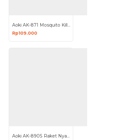
Aoki AK-871 Mosquito Killer Lamp UV Perangkap Nyamuk Lalat 22 Watt
Rp109.000
Aoki AK-890S Raket Nyamuk 2 in 1 USB Charging Mosquito Killer