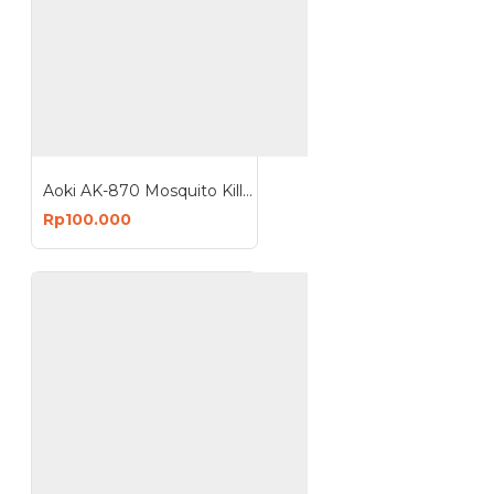
Aoki AK-870 Mosquito Killer Lamp UV Perangkap Nyamuk Lalat 12 Watt
Rp100.000