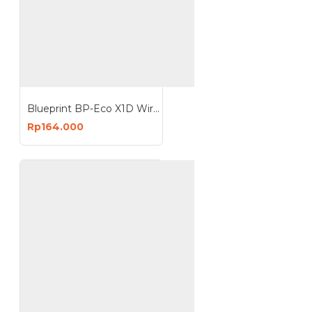
Blueprint BP-Eco X1D Wired Laser Sensor 1D Barcode Scanner 1D USB Auto Sensing
Rp164.000