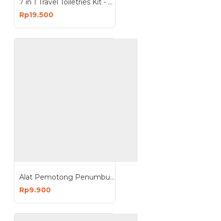
7 in 1 Travel Toiletries Kit - Botol Kecil 7 Pcs
Rp19.500
Alat Pemotong Penumbuk Penghancur Tempat Obat 4 in 1 Pill Organizer
Rp9.900