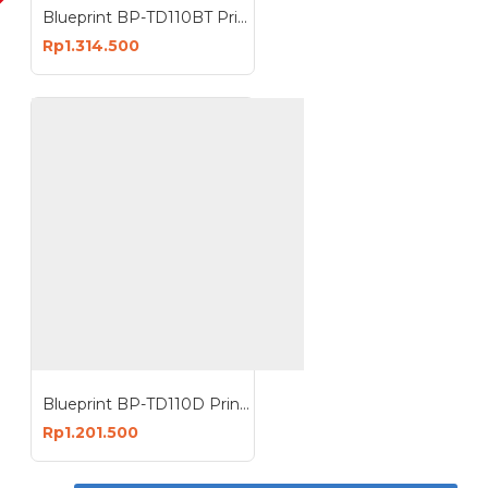
OCK
Blueprint BP-TD110BT Printer Thermal Barcode Label Resi A6 USB Bluetooth
Rp1.314.500
Blueprint BP-TD110D Printer Thermal Barcode Label Resi A6 USB Bluetooth
Rp1.201.500