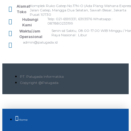
Komplek Ruko Gatep No.17N-O (Ada Plang Wahana Express
Alamat
Jalan Gatep, Mangga Dua Selatan, Sawah Besar, Jakarta
Toko
Pusat 10730
Telp: 021-6599331, 6393576 Whatsapp :
Hubungi
087880233199
Kami
Senin sd Sabtu, 08.00-17.00 WIB Minggu / Har
Waktu/Jam
Raya Nasional : Libur
Operasional
admin@palugada.id
PT. Palugada Informatika
Copyright @Palugada
Home