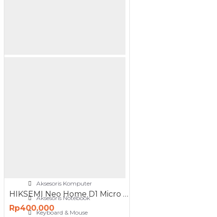
NETWORKING
3G-4G Router
ADSL Modem Router
Aksesoris Networks
Cable Coaxial
View More
OTOMOTIF
Aksesoris Mobil
Aksesoris Motor
Jet Cleaner
PC PERIPHERAL
Aksesoris Komputer
HIKSEMI Neo Home D1 Micro SD Class 10
Aksesoris Notebook
Rp400.000
Keyboard & Mouse