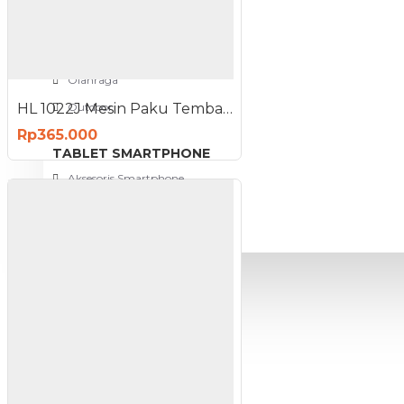
View More
SPORT AND OUTDOOR
Olahraga
HL 1022J Mesin Paku Tembak Electric Staples Elektrik
Outdoor
Rp365.000
TABLET SMARTPHONE
Aksesoris Smartphone
PROMO
BLOG