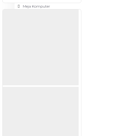
Meja Komputer
View More
PERTUKANGAN
Amplas
Blower
Bor
Gergaji
View More
RUMAH TANGGA
Cable Ties
Colokan Listrik
Digital Door Lock
Fashion