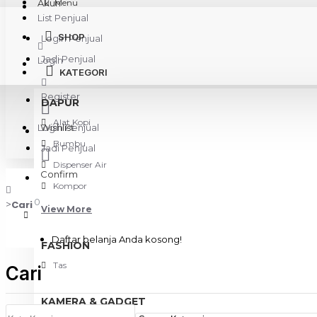
Akun
Menu
List Penjual
SHOP
Login Penjual
Jadi Penjual
Login
KATEGORI
Register
DAPUR
Alat Kopi
Login Penjual
Wishlist
Bumbu
Jadi Penjual
Dispenser Air
Confirm
Kompor
0
Cari
View More
Daftar belanja Anda kosong!
FASHION
Tas
Cari
KAMERA & GADGET