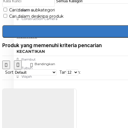
Aksesoris Kamera
Cari dalam subkategori
Baterai
Cari dalam deskripsi produk
Construction Camera
Mobile Speaker
View More
Produk yang memenuhi kriteria pencarian
KECANTIKAN
Rambut
Bandingkan
Tubuh
Sort
Tampilkan:
Wajah
KESEHATAN
Alat Monitor Kesehatan
Kaki
Tubuh