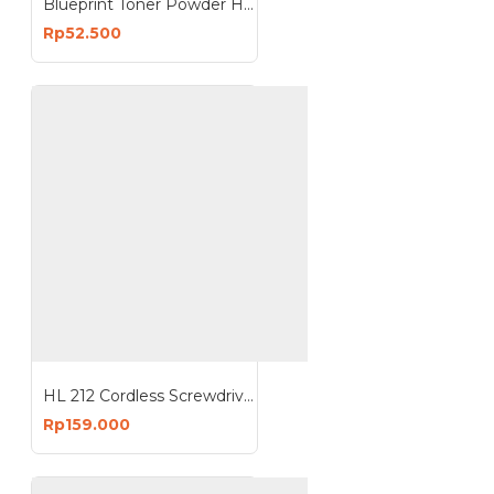
Blueprint Toner Powder HP 285A 140 gr
Rp52.500
HL 212 Cordless Screwdriver 28 in 1 Mesin Bor Obeng Mini Tanpa Kabel
Rp159.000