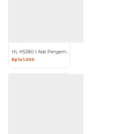
HL HS280-I Alat Pengemas Makanan Kering Vacuum Sealer 2 in 1
Rp141.500