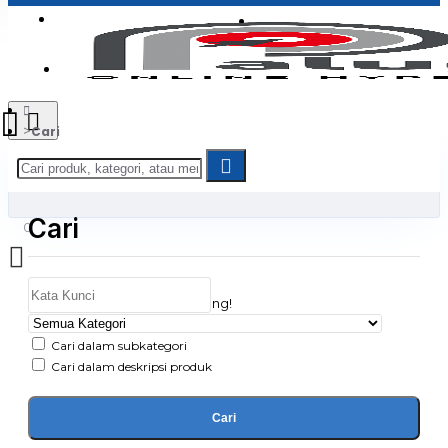
Login
Jadi Penjual
Register
Cari
Cari
0
Daftar belanja Anda kosong!
Cari dalam subkategori
Cari dalam deskripsi produk
Cari