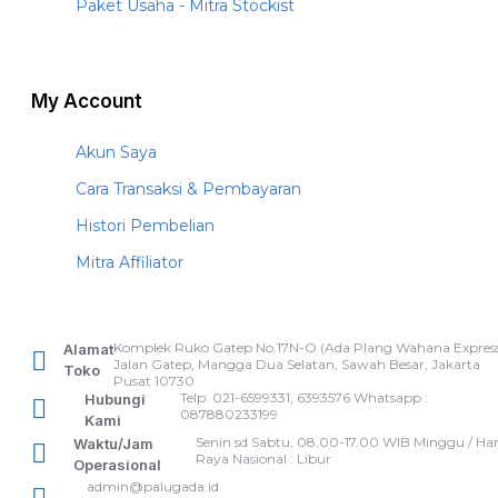
Paket Usaha - Mitra Stockist
My Account
Akun Saya
Cara Transaksi & Pembayaran
Histori Pembelian
Mitra Affiliator
Komplek Ruko Gatep No.17N-O (Ada Plang Wahana Express
Alamat
Jalan Gatep, Mangga Dua Selatan, Sawah Besar, Jakarta
Toko
Pusat 10730
Telp: 021-6599331, 6393576 Whatsapp :
Hubungi
087880233199
Kami
Senin sd Sabtu, 08.00-17.00 WIB Minggu / Har
Waktu/Jam
Raya Nasional : Libur
Operasional
admin@palugada.id