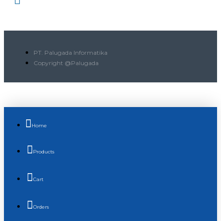
PT. Palugada Informatika
Copyright @Palugada
Home
Products
Cart
Orders