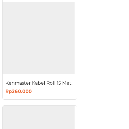
Kenmaster Kabel Roll 15 Meter 4 Lubang 3x0.75mm SNI Kabel Rol Colokan Listrik
Rp260.000