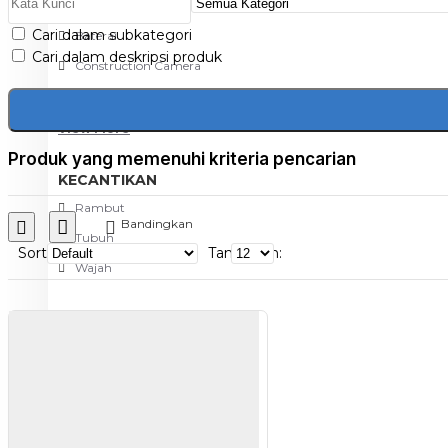
Aksesoris Kamera
Cari dalam subkategori
Baterai
Cari dalam deskripsi produk
Construction Camera
Mobile Speaker
View More
Produk yang memenuhi kriteria pencarian
KECANTIKAN
Rambut
Bandingkan
Tubuh
Sort
Tampilkan:
Wajah
KESEHATAN
Alat Monitor Kesehatan
Kaki
Tubuh