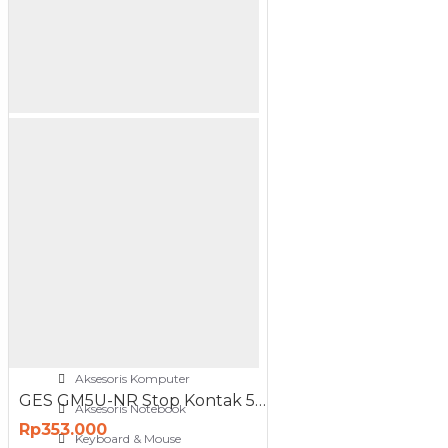
NETWORKING
3G-4G Router
ADSL Modem Router
Aksesoris Networks
Cable Coaxial
View More
OTOMOTIF
Aksesoris Mobil
Aksesoris Motor
Jet Cleaner
PC PERIPHERAL
Aksesoris Komputer
GES GM5U-NR Stop Kontak 5 Lubang 3 Port USB Anti Petir Surge Protector
Aksesoris Notebook
Rp353.000
Keyboard & Mouse