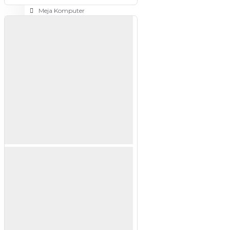
Meja Komputer
View More
PERTUKANGAN
Amplas
Blower
Bor
Gergaji
View More
RUMAH TANGGA
Cable Ties
Colokan Listrik
Digital Door Lock
Fashion