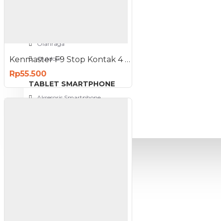
View More
SPORT AND OUTDOOR
Olahraga
Kenmaster F9 Stop Kontak 4 plus 1 Lobang
Outdoor
Rp55.500
TABLET SMARTPHONE
Aksesoris Smartphone
PROMO
BLOG