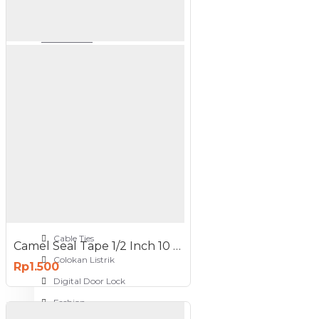
Meja Komputer
View More
PERTUKANGAN
Amplas
Blower
Bor
Gergaji
View More
RUMAH TANGGA
Cable Ties
Camel Seal Tape 1/2 Inch 10 Meter - Sealtape - Selotip Pipa 0.5 Inch
Colokan Listrik
Rp1.500
Digital Door Lock
Fashion