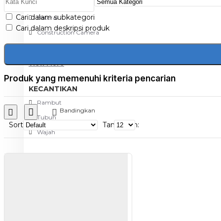
Aksesoris Kamera
Cari dalam subkategori
Baterai
Cari dalam deskripsi produk
Construction Camera
Mobile Speaker
View More
Produk yang memenuhi kriteria pencarian
KECANTIKAN
Rambut
Bandingkan
Tubuh
Sort
Tampilkan:
Wajah
KESEHATAN
Alat Monitor Kesehatan
Kaki
Tubuh