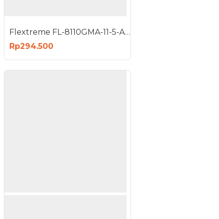
Flextreme FL-8110GMA-11-5-AS Media Converter UTP to FO Gigabit Multimode 550 Meter
Rp294.500