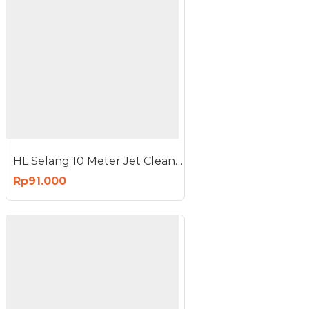
HL Selang 10 Meter Jet Cleaner QL-1900 QL-2500 PW70 PWC70
Rp91.000