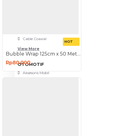
NETWORKING
3G-4G Router
ADSL Modem Router
Aksesoris Networks
Cable Coaxial
HOT
View More
Bubble Wrap 125cm x 50 Meter Hitam
Rp80.000
OTOMOTIF
Aksesoris Mobil
Aksesoris Motor
Jet Cleaner
PC PERIPHERAL
Aksesoris Komputer
Aksesoris Notebook
Keyboard & Mouse