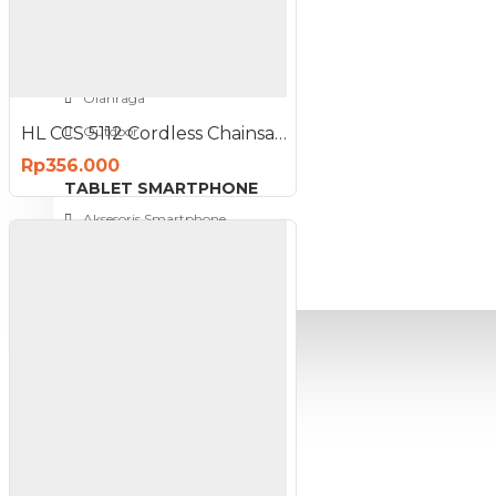
View More
SPORT AND OUTDOOR
Olahraga
HL CCS 5112 Cordless Chainsaw 18V Mesin Gergaji Mini Baterai
Outdoor
Rp356.000
TABLET SMARTPHONE
Aksesoris Smartphone
PROMO
BLOG