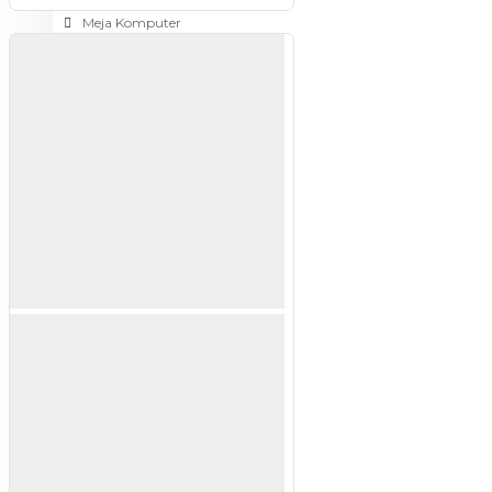
Meja Komputer
View More
PERTUKANGAN
Amplas
Blower
Bor
Gergaji
View More
RUMAH TANGGA
Cable Ties
Colokan Listrik
Digital Door Lock
Fashion