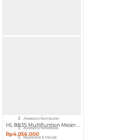
NETWORKING
3G-4G Router
ADSL Modem Router
Aksesoris Networks
Cable Coaxial
View More
OTOMOTIF
Aksesoris Mobil
Aksesoris Motor
Jet Cleaner
PC PERIPHERAL
Aksesoris Komputer
HL 8835 Multifuntion Mesin Bor Magnet Magnetic Drill 1200 Watt
Aksesoris Notebook
Rp4.056.000
Keyboard & Mouse