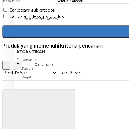
Aksesoris Kamera
Cari dalam subkategori
Baterai
Cari dalam deskripsi produk
Construction Camera
Mobile Speaker
View More
Produk yang memenuhi kriteria pencarian
KECANTIKAN
Rambut
Bandingkan
Tubuh
Sort
Tampilkan:
Wajah
KESEHATAN
Alat Monitor Kesehatan
Kaki
Tubuh