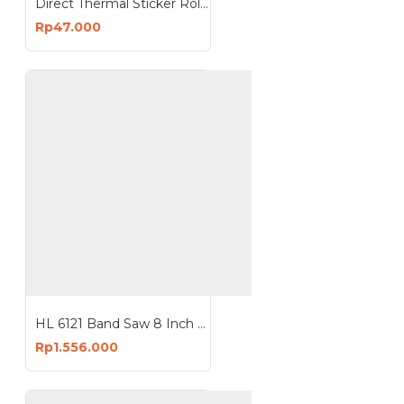
Direct Thermal Sticker Roll 100x150mm 500 Pcs - Label Stiker A6 4x6 Inch
Rp47.000
HL 6121 Band Saw 8 Inch Mesin Gergaji Ukir
Rp1.556.000