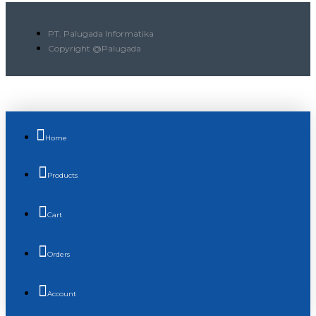
PT. Palugada Informatika
Copyright @Palugada
Home
Products
Cart
Orders
Account