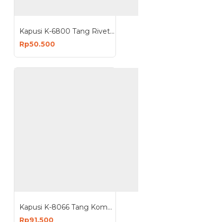
Kapusi K-6800 Tang Rivet 9.5 Inch 240mm Ripet 2.4-4.8mm
Rp50.500
Kapusi K-8066 Tang Kombinasi 8.5 Inch 215mm Plus Kupas Kabel
Rp91.500