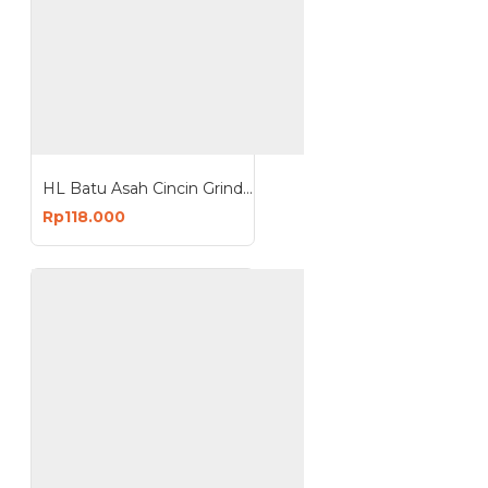
HL Batu Asah Cincin Grinding Wheel Forstone 6 Inch
Rp118.000