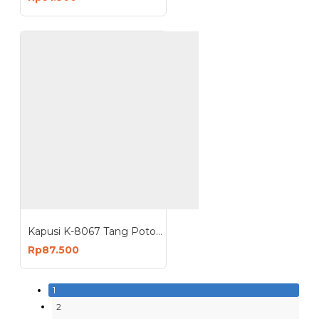
Kapusi K-8067 Tang Potong 7.5 Inch 190mm Plus Kupas Kabel
Rp87.500
1
2