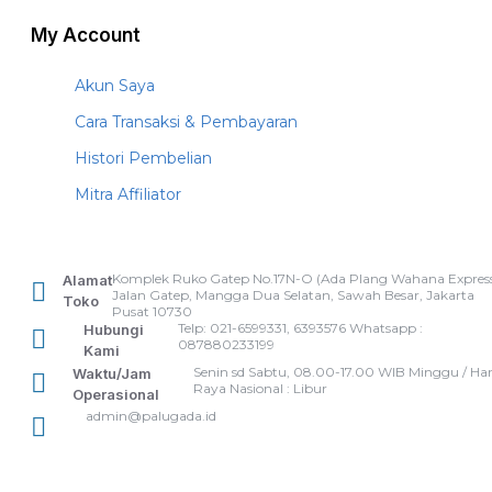
My Account
Akun Saya
Cara Transaksi & Pembayaran
Histori Pembelian
Mitra Affiliator
Komplek Ruko Gatep No.17N-O (Ada Plang Wahana Express
Alamat
Jalan Gatep, Mangga Dua Selatan, Sawah Besar, Jakarta
Toko
Pusat 10730
Telp: 021-6599331, 6393576 Whatsapp :
Hubungi
087880233199
Kami
Senin sd Sabtu, 08.00-17.00 WIB Minggu / Har
Waktu/Jam
Raya Nasional : Libur
Operasional
admin@palugada.id