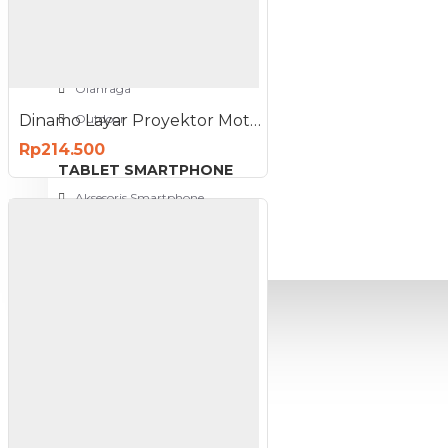
View More
SPORT AND OUTDOOR
Olahraga
Dinamo Layar Proyektor Motorized Screen Projector 70-120 Inch 25 Watt
Outdoor
Rp214.500
TABLET SMARTPHONE
Aksesoris Smartphone
PROMO
BLOG