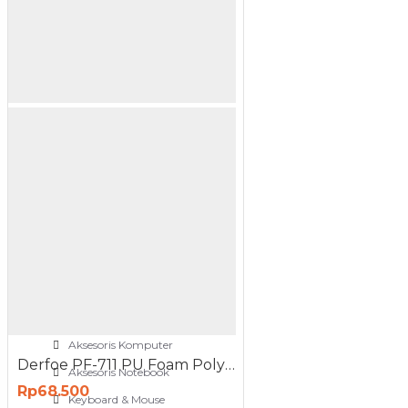
NETWORKING
3G-4G Router
ADSL Modem Router
Aksesoris Networks
Cable Coaxial
View More
OTOMOTIF
Aksesoris Mobil
Aksesoris Motor
Jet Cleaner
PC PERIPHERAL
Aksesoris Komputer
Derfoe PF-711 PU Foam Polyurethane 750 ml Spray Busa Insulasi
Aksesoris Notebook
Rp68.500
Keyboard & Mouse