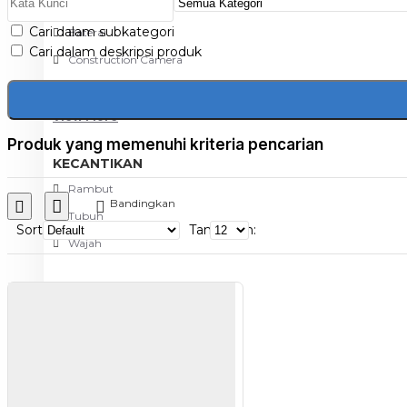
Aksesoris Kamera
Cari dalam subkategori
Baterai
Cari dalam deskripsi produk
Construction Camera
Mobile Speaker
View More
Produk yang memenuhi kriteria pencarian
KECANTIKAN
Rambut
Bandingkan
Tubuh
Sort
Tampilkan:
Wajah
KESEHATAN
Alat Monitor Kesehatan
Kaki
Tubuh