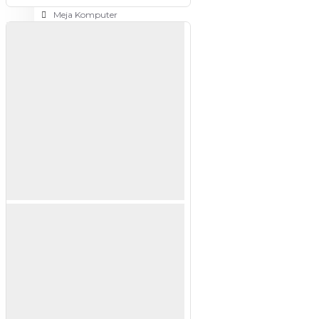
Meja Komputer
View More
PERTUKANGAN
Amplas
Blower
Bor
Gergaji
View More
RUMAH TANGGA
Cable Ties
Colokan Listrik
Digital Door Lock
Fashion