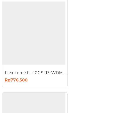
Flextreme FL-10GSFP+WDM-ER1270-1330 SFP Module 10G Single Mode Single Core
Rp776.500