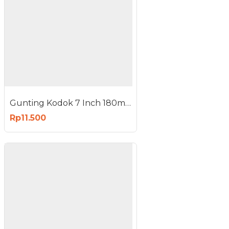
Gunting Kodok 7 Inch 180mm Potong Bahan Kain Kulit Serbaguna Tailor Scissors
Rp11.500