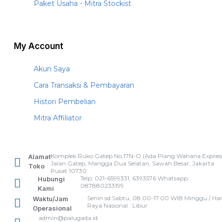
Paket Usaha - Mitra Stockist
My Account
Akun Saya
Cara Transaksi & Pembayaran
Histori Pembelian
Mitra Affiliator
Komplek Ruko Gatep No.17N-O (Ada Plang Wahana Express
Alamat
Jalan Gatep, Mangga Dua Selatan, Sawah Besar, Jakarta
Toko
Pusat 10730
Telp: 021-6599331, 6393576 Whatsapp :
Hubungi
087880233199
Kami
Senin sd Sabtu, 08.00-17.00 WIB Minggu / Har
Waktu/Jam
Raya Nasional : Libur
Operasional
admin@palugada.id