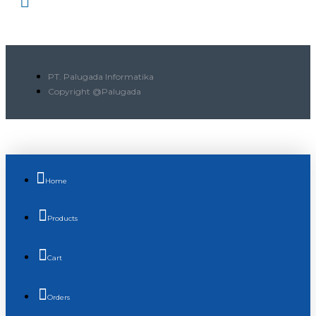
PT. Palugada Informatika
Copyright @Palugada
Home
Products
Cart
Orders