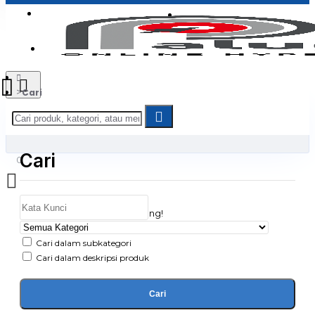
Login
Jadi Penjual
Register
Cari
Cari
0
Daftar belanja Anda kosong!
Cari dalam subkategori
Cari dalam deskripsi produk
Cari