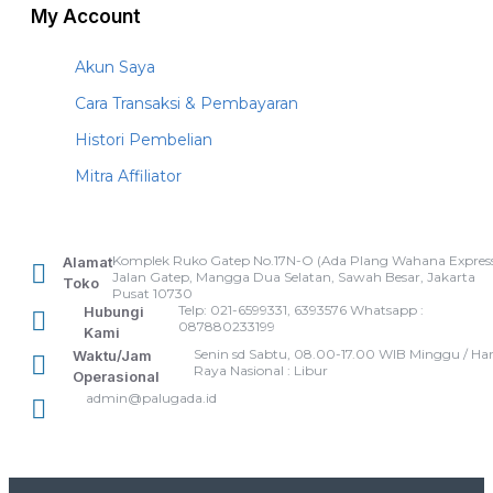
My Account
Akun Saya
Cara Transaksi & Pembayaran
Histori Pembelian
Mitra Affiliator
Komplek Ruko Gatep No.17N-O (Ada Plang Wahana Express
Alamat
Jalan Gatep, Mangga Dua Selatan, Sawah Besar, Jakarta
Toko
Pusat 10730
Telp: 021-6599331, 6393576 Whatsapp :
Hubungi
087880233199
Kami
Senin sd Sabtu, 08.00-17.00 WIB Minggu / Har
Waktu/Jam
Raya Nasional : Libur
Operasional
admin@palugada.id