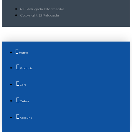
PT. Palugada Informatika
Copyright @Palugada
Home
Products
Cart
Orders
Account