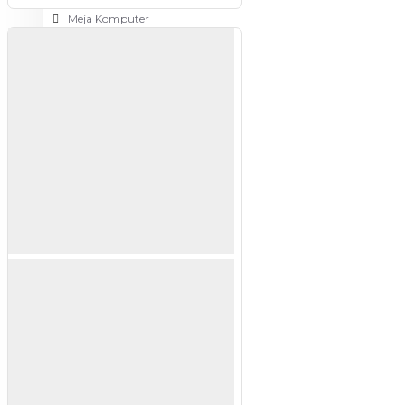
Meja Komputer
View More
PERTUKANGAN
Amplas
Blower
Bor
Gergaji
View More
RUMAH TANGGA
Cable Ties
Colokan Listrik
Digital Door Lock
Fashion