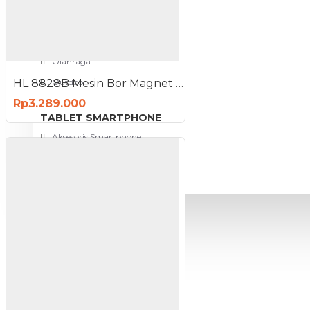
View More
SPORT AND OUTDOOR
Olahraga
HL 8828B Mesin Bor Magnet Magnetic Drill 1300 Watt
Outdoor
Rp3.289.000
TABLET SMARTPHONE
Aksesoris Smartphone
PROMO
BLOG