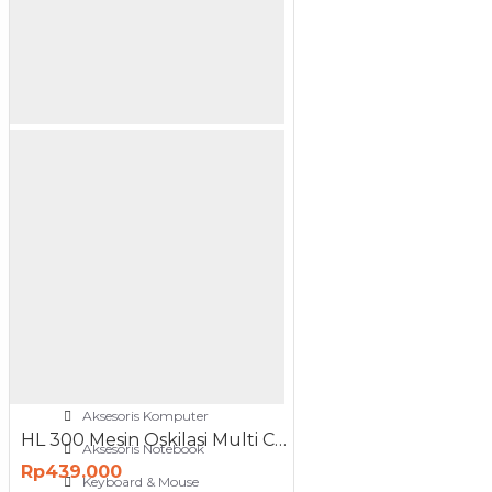
NETWORKING
3G-4G Router
ADSL Modem Router
Aksesoris Networks
Cable Coaxial
View More
OTOMOTIF
Aksesoris Mobil
Aksesoris Motor
Jet Cleaner
PC PERIPHERAL
Aksesoris Komputer
HL 300 Mesin Oskilasi Multi Cutter Oscillation Machine
Aksesoris Notebook
Rp439.000
Keyboard & Mouse