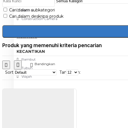
Aksesoris Kamera
Cari dalam subkategori
Baterai
Cari dalam deskripsi produk
Construction Camera
Mobile Speaker
View More
Produk yang memenuhi kriteria pencarian
KECANTIKAN
Rambut
Bandingkan
Tubuh
Sort
Tampilkan:
Wajah
KESEHATAN
Alat Monitor Kesehatan
Kaki
Tubuh