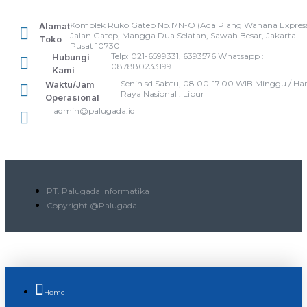
Komplek Ruko Gatep No.17N-O (Ada Plang Wahana Express
Alamat
Jalan Gatep, Mangga Dua Selatan, Sawah Besar, Jakarta
Toko
Pusat 10730
Telp: 021-6599331, 6393576 Whatsapp :
Hubungi
087880233199
Kami
Senin sd Sabtu, 08.00-17.00 WIB Minggu / Har
Waktu/Jam
Raya Nasional : Libur
Operasional
admin@palugada.id
PT. Palugada Informatika
Copyright @Palugada
Home