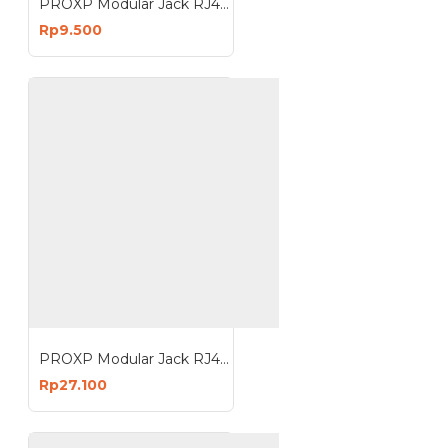
PROXP Modular Jack RJ45 Cat 5e Tolless Keystone White
Rp9.500
PROXP Modular Jack RJ45 Cat 6 Tolless Keystone Spin Unshield
Rp27.100