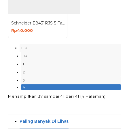
Schneider E8431RJS-5 Faceplate 1 Hole Loaded Modular Jack Cat5e
Rp40.000
|<
<
1
2
3
4
Menampilkan 37 sampai 41 dari 41 (4 Halaman)
Paling Banyak Di Lihat