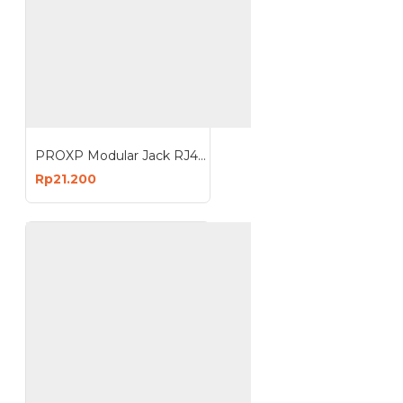
PROXP Modular Jack RJ45 Cat6 Tolless Keystone Black
Rp21.200