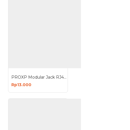
PROXP Modular Jack RJ45 Cat 6 Tolless Keystone White
Rp13.000