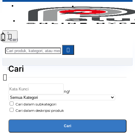
Login
Jadi Penjual
Register
Cari
Cari
0
Daftar belanja Anda kosong!
Cari dalam subkategori
Cari dalam deskripsi produk
Cari