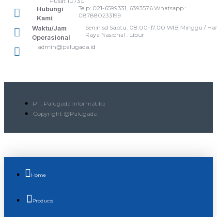
Pusat 10730
Telp: 021-6599331, 6393576 Whatsapp :
Hubungi
087880233199
Kami
Senin sd Sabtu, 08.00-17.00 WIB Minggu / Har
Waktu/Jam
Raya Nasional : Libur
Operasional
admin@palugada.id
PT. Palugada Informatika
Copyright @Palugada
Home
Products