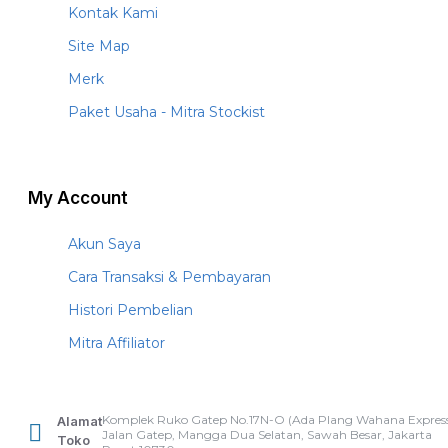
Kontak Kami
Site Map
Merk
Paket Usaha - Mitra Stockist
My Account
Akun Saya
Cara Transaksi & Pembayaran
Histori Pembelian
Mitra Affiliator
Komplek Ruko Gatep No.17N-O (Ada Plang Wahana Express
Alamat
Jalan Gatep, Mangga Dua Selatan, Sawah Besar, Jakarta
Toko