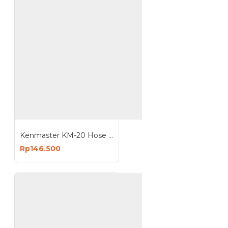
Kenmaster KM-20 Hose Reel 20M Gulungan Selang Portable 20 Meter
Rp146.500