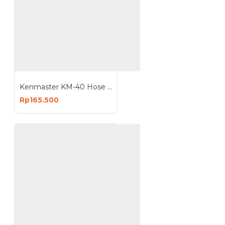
Kenmaster KM-40 Hose Reel 40M Gulungan Selang Portable 40 Meter
Rp165.500