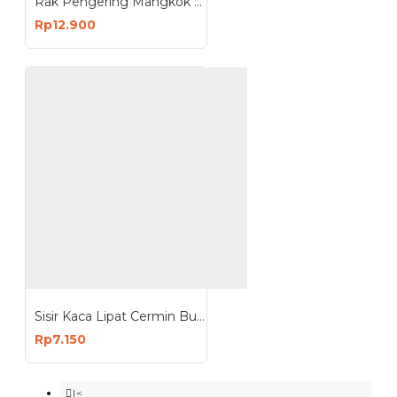
Rak Pengering Mangkok Susun Plastik Multifungsi Portable
Rp12.900
Sisir Kaca Lipat Cermin Bulat Mini Portable
Rp7.150
|<