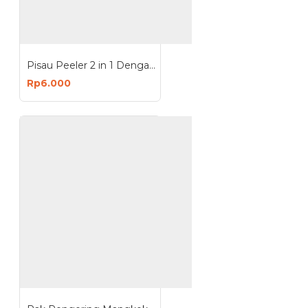
Pisau Peeler 2 in 1 Dengan Penutup Serutan Pengupas Buah Sayur Travel Portable
Rp6.000