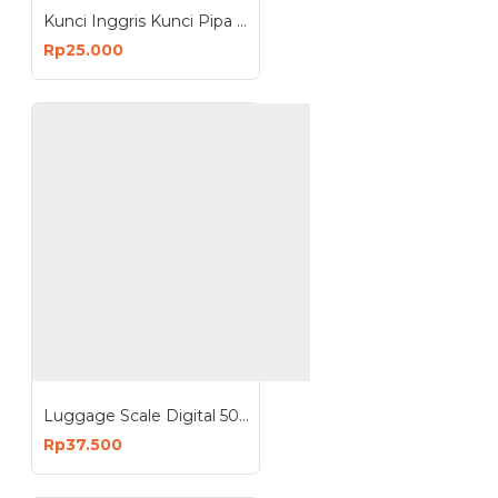
Kunci Inggris Kunci Pipa Ring Pas 6-68mm Universal Adjustable
Rp25.000
Luggage Scale Digital 50Kg - Timbangan Koper Portable
Rp37.500