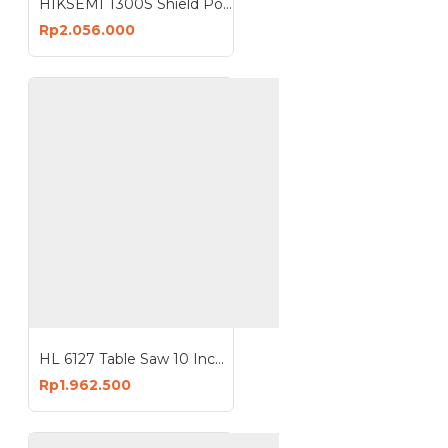
HIKSEMI T300S Shield Portable SSD 1TB Solid State Drive USB3.2 Type-C
Rp2.056.000
HL 6127 Table Saw 10 Inch Mesin Gergaji Kayu Meja
Rp1.962.500