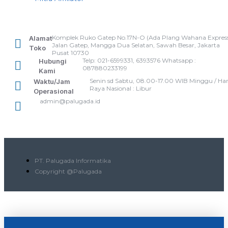
Komplek Ruko Gatep No.17N-O (Ada Plang Wahana Express
Alamat
Jalan Gatep, Mangga Dua Selatan, Sawah Besar, Jakarta
Toko
Pusat 10730
Telp: 021-6599331, 6393576 Whatsapp :
Hubungi
087880233199
Kami
Senin sd Sabtu, 08.00-17.00 WIB Minggu / Har
Waktu/Jam
Raya Nasional : Libur
Operasional
admin@palugada.id
PT. Palugada Informatika
Copyright @Palugada