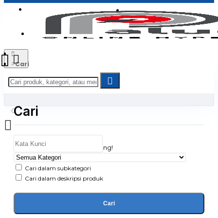
Login
Jadi Penjual
Register
Cari
Cari
0
Daftar belanja Anda kosong!
Cari dalam subkategori
Cari dalam deskripsi produk
Cari