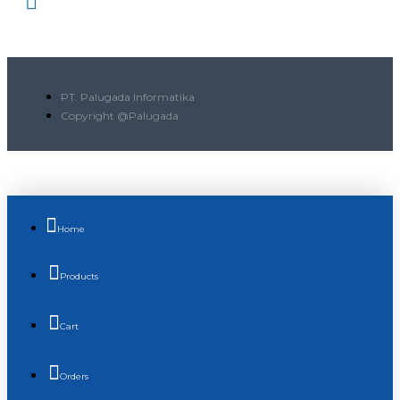
PT. Palugada Informatika
Copyright @Palugada
Home
Products
Cart
Orders