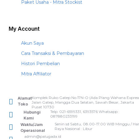
Paket Usaha - Mitra Stockist
My Account
Akun Saya
Cara Transaksi & Pembayaran
Histori Pembelian
Mitra Affiliator
Komplek Ruko Gatep No.17N-O (Ada Plang Wahana Express
Alamat
Jalan Gatep, Mangga Dua Selatan, Sawah Besar, Jakarta
Toko
Pusat 10730
Telp: 021-6599331, 6393576 Whatsapp :
Hubungi
087880233199
Kami
Senin sd Sabtu, 08.00-17.00 WIB Minggu / Har
Waktu/Jam
Raya Nasional : Libur
Operasional
admin@palugada.id