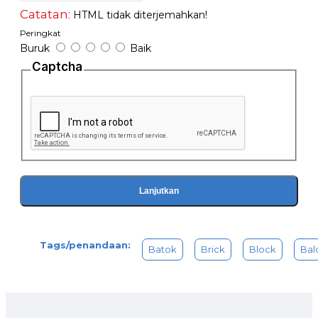
Harga yang tertera ada untuk 1pcs
Catatan:
HTML tidak diterjemahkan!
Peringkat
Buruk
Baik
Captcha
Lanjutkan
Tags/penandaan:
Batok
Brick
Block
Bal