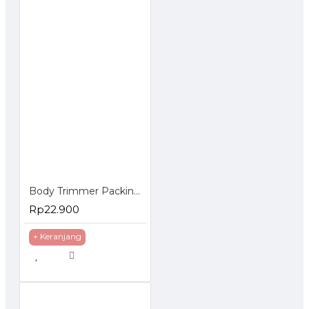
Body Trimmer Packing OPP - Alat Olahraga Pengencang Pengecil Perut
Rp22.900
+ Keranjang