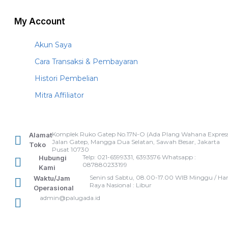
My Account
Akun Saya
Cara Transaksi & Pembayaran
Histori Pembelian
Mitra Affiliator
Komplek Ruko Gatep No.17N-O (Ada Plang Wahana Express
Alamat
Jalan Gatep, Mangga Dua Selatan, Sawah Besar, Jakarta
Toko
Pusat 10730
Telp: 021-6599331, 6393576 Whatsapp :
Hubungi
087880233199
Kami
Senin sd Sabtu, 08.00-17.00 WIB Minggu / Har
Waktu/Jam
Raya Nasional : Libur
Operasional
admin@palugada.id