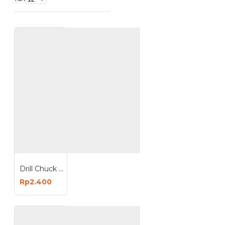
Drill Chuck Key 10 mm - Kunci Mata Bor Listrik 10 mm
Rp2.400