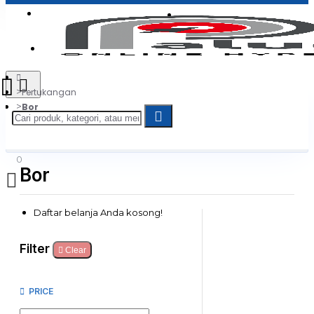
Login
Jadi Penjual
Register
Pertukangan
Bor
0
Bor
Daftar belanja Anda kosong!
Filter
Clear
PRICE