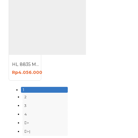
HL 8835 Multifuntion Mesin Bor Magnet Magnetic Drill 1200 Watt
Rp4.056.000
1
2
3
4
>
>|