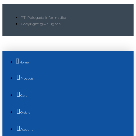
PT. Palugada Informatika
Copyright @Palugada
Home
Products
Cart
Orders
Account