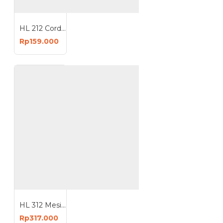
HL 212 Cordless Screwdriver 28 in 1 Mesin Bor Obeng Mini Tanpa Kabel
Rp159.000
HL 312 Mesin Bor Baterai Set Cordless Drill Boxset 2 Baterai 12V
Rp317.000