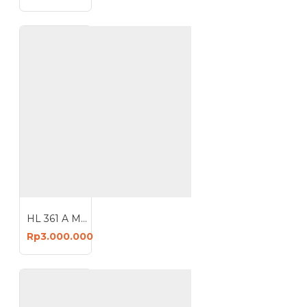
HL 361 A Mesin Bor Bobok Duduk Kayu Mortizer Machine
Rp3.000.000