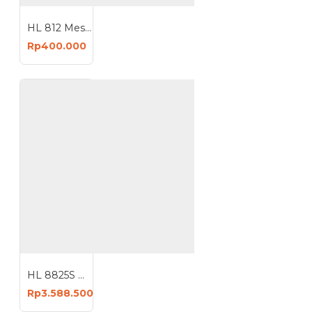
HL 812 Mesin Bor Baterai Cordless Drill 2 Battery 12V
Rp400.000
HL 8825S Mesin Bor Magnet Magnetic Drill 1200 Watt
Rp3.588.500