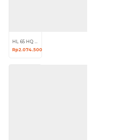
HL 65 HQ Mesin Bobok Beton Demolition Hammer
Rp2.074.500