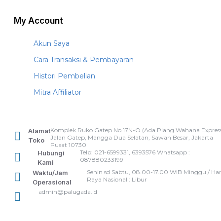
My Account
Akun Saya
Cara Transaksi & Pembayaran
Histori Pembelian
Mitra Affiliator
Komplek Ruko Gatep No.17N-O (Ada Plang Wahana Express
Alamat
Jalan Gatep, Mangga Dua Selatan, Sawah Besar, Jakarta
Toko
Pusat 10730
Telp: 021-6599331, 6393576 Whatsapp :
Hubungi
087880233199
Kami
Senin sd Sabtu, 08.00-17.00 WIB Minggu / Har
Waktu/Jam
Raya Nasional : Libur
Operasional
admin@palugada.id