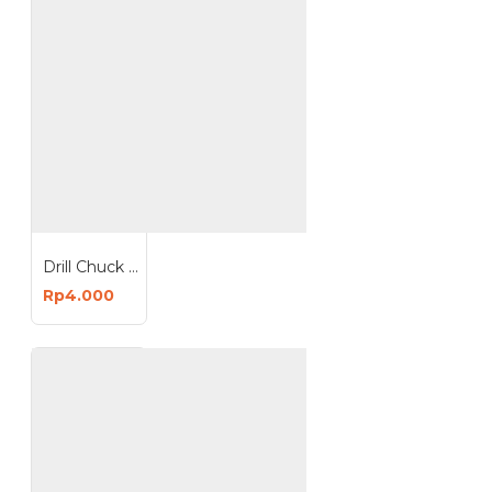
Drill Chuck Key 13 mm - Kunci Kepala Bor 13mm
Rp4.000