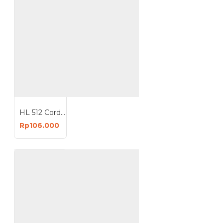
HL 512 Cordless Screwdriver 47 in 1 Mesin Bor Obeng Mini Tanpa Kabel
Rp106.000