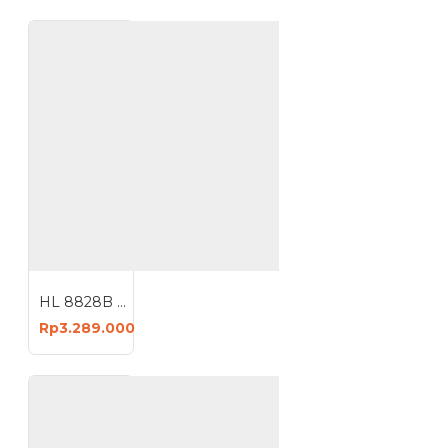
HL 8828B Mesin Bor Magnet Magnetic Drill 1300 Watt
Rp3.289.000