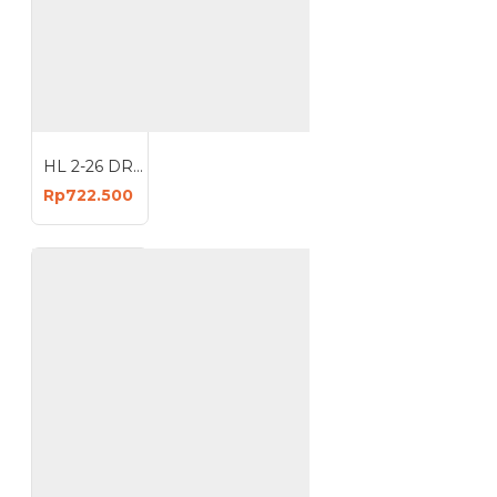
HL 2-26 DRE Mesin Bor Bobok Rotary Hammer 800 Watt
Rp722.500