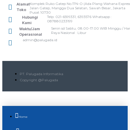
Komplek Ruko Gatep No.17N-O (Ada Plang Wahana Express
Alamat
Jalan Gatep, Mangga Dua Selatan, Sawah Besar, Jakarta
Toko
Pusat 10730
Telp: 021-6599331, 6393576 Whatsapp :
Hubungi
087880233199
Kami
Senin sd Sabtu, 08.00-17.00 WIB Minggu / Har
Waktu/Jam
Raya Nasional : Libur
Operasional
admin@palugada.id
PT. Palugada Informatika
Copyright @Palugada
Home