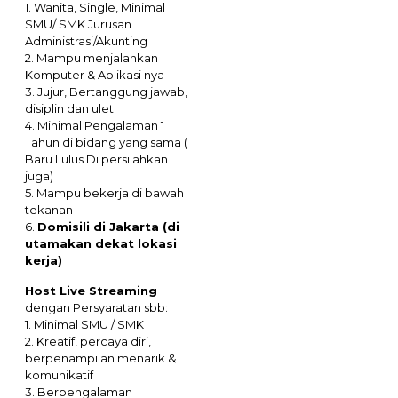
1. Wanita, Single, Minimal
SMU/ SMK Jurusan
Administrasi/Akunting
2. Mampu menjalankan
Komputer & Aplikasi nya
3. Jujur, Bertanggung jawab,
disiplin dan ulet
4. Minimal Pengalaman 1
Tahun di bidang yang sama (
Baru Lulus Di persilahkan
juga)
5. Mampu bekerja di bawah
tekanan
6.
Domisili di Jakarta (di
utamakan dekat lokasi
kerja)
Host Live Streaming
dengan Persyaratan sbb:
1. Minimal SMU / SMK
2. Kreatif, percaya diri,
berpenampilan menarik &
komunikatif
3. Berpengalaman