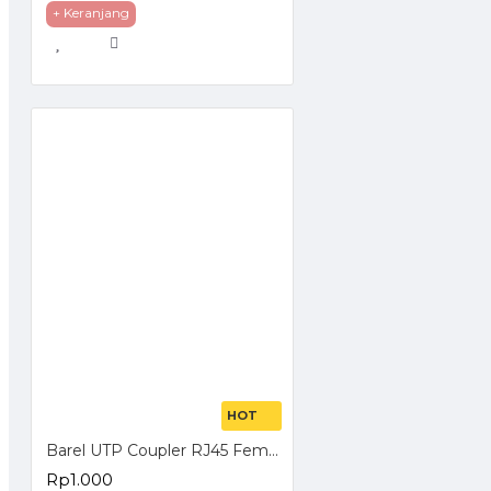
+ Keranjang
System Requirements
Windows
Operat
Storag
Environment
Operat
Storag
http://www.tp-link.co.id/products/details/cat-11_TG-3468.html
HOT
Barel UTP Coupler RJ45 Female to Female
Rp1.000