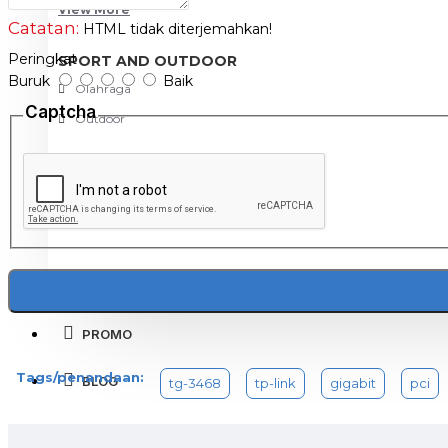
Adapter yang sepenuhnya sesuai dengan spesifikasi I
View More
Catatan:
HTML tidak diterjemahkan!
Peringkat
SPORT AND OUTDOOR
PCIe Gigabit Network Adapter TG-3468 adalah adapter k
Buruk
Baik
Olahraga
mendukungkecepatan jaringan 10/100/1000MBPS Auto-N
Captcha
Outdoor
3468 Gigabit PCIe Network Adapter yang sangat terinte
upgrade jaringan Anda.
TABLET SMARTPHONE
Aksesoris Smartphone
Spesifikasi
HARDWARE FEATURES
PROMO
Standards and Protocols
IEEE
Tags/penandaan:
BLOG
tg-3468
tp-link
gigabit
pci
32-b
Interface
1 10