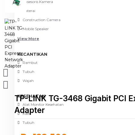
Aksesoris Kamera
Baterai
Construction Camera
Mobile Speaker
View More
KECANTIKAN
Rambut
Tubuh
Wajah
KESEHATAN
TP-LINK TG-3468 Gigabit PCI 
Alat Monitor Kesehatan
Adapter
Kaki
Tubuh