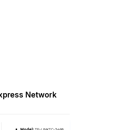
Express Network
Model:
TP-LINKTG-3468