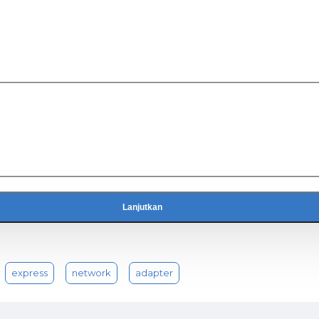
EEE 802.3, IEEE 802.3u dan IEEE 802.3ab.
inerja tinggi yang dirancanguntuk kecepatan tinggi PCI
egotiation, 802.3x flow control dan Wake-on-LAN tekn
grasi dan biaya yang efektif Gigabit Ethernet Adapter 
Lanjutkan
 802.3, 802.3u, 802.3ab, 802.3x, 802.1q, 802.1p, CSMA/CD, TCP/IP
express
network
adapter
it PCI Express
/100/1000Mbps RJ45 port