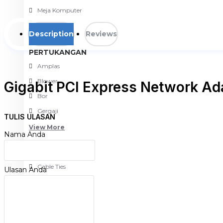
Meja Komputer
View More
Description
Reviews
PERTUKANGAN
Amplas
Blower
Gigabit PCI Express Network Ad
Bor
Gergaji
TULIS ULASAN
View More
10/100/1000MBPS PCIe Adapter
Nama Anda
32-bit PCIe interface, menghemat ruang casing yang ter
RUMAH TANGGA
Wake-on-LAN, nyaman untuk mengelola melalui LAN
Cable Ties
Ulasan Anda
Colokan Listrik
Tinjauan
Digital Door Lock
Fashion
TG-3468 Gigabit PCIe 10/100/1000MBPS Network Adapter