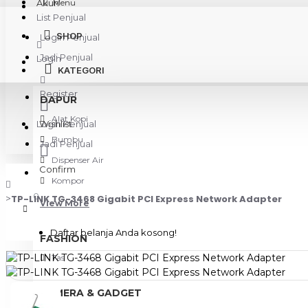
Akun
Menu
List Penjual
SHOP
Login Penjual
Jadi Penjual
Login
KATEGORI
Register
DAPUR
Alat Kopi
Login Penjual
Wishlist
Bumbu
Jadi Penjual
Dispenser Air
Confirm
Kompor
0
TP-LINK TG-3468 Gigabit PCI Express Network Adapter
View More
Daftar belanja Anda kosong!
FASHION
Tas
KAMERA & GADGET