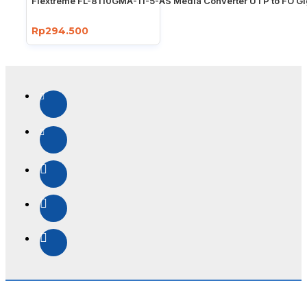
Flextreme FL-8110GMA-11-5-AS Media Converter UTP to FO Gi
Rp294.500