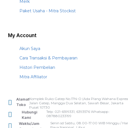
Merk
Paket Usaha - Mitra Stockist
My Account
Akun Saya
Cara Transaksi & Pembayaran
Histori Pembelian
Mitra Affiliator
Komplek Ruko Gatep No.17N-O (Ada Plang Wahana Express
Alamat
Jalan Gatep, Mangga Dua Selatan, Sawah Besar, Jakarta
Toko
Pusat 10730
Telp: 021-6599331, 6393576 Whatsapp :
Hubungi
087880233199
Kami
Senin sd Sabtu, 08.00-17.00 WIB Minggu / Har
Waktu/Jam
Raya Nasional : Libur