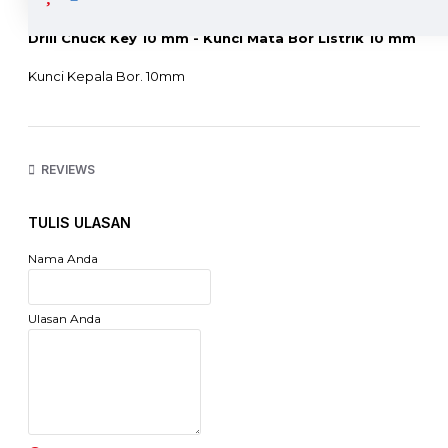
Drill Chuck Key 10 mm - Kunci Mata Bor Listrik 10 mm
Kunci Kepala Bor. 10mm
Cocok untuk semua merk bor dengan tipe 10mm seperti :
Modern, Maktek, makita, mollar, Bosch, dll
REVIEWS
Hardened steel
Nyaman di genggam dan kuat
TULIS ULASAN
Nama Anda
Ulasan Anda