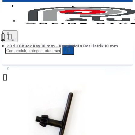
Login
Jadi Penjual
Register
cari
Drill Chuck Key 10 mm - Kunci Mata Bor Listrik 10 mm
0
Daftar belanja Anda kosong!