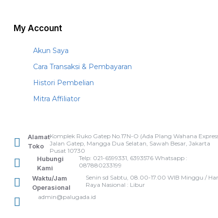
My Account
Akun Saya
Cara Transaksi & Pembayaran
Histori Pembelian
Mitra Affiliator
Komplek Ruko Gatep No.17N-O (Ada Plang Wahana Express
Alamat
Jalan Gatep, Mangga Dua Selatan, Sawah Besar, Jakarta
Toko
Pusat 10730
Telp: 021-6599331, 6393576 Whatsapp :
Hubungi
087880233199
Kami
Senin sd Sabtu, 08.00-17.00 WIB Minggu / Har
Waktu/Jam
Raya Nasional : Libur
Operasional
admin@palugada.id