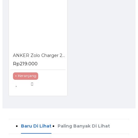
ANKER Zolo Charger 20W With USB Type C to Lightning Cable B2699
Rp219.000
+ Keranjang
Baru Di Lihat
Paling Banyak Di Lihat