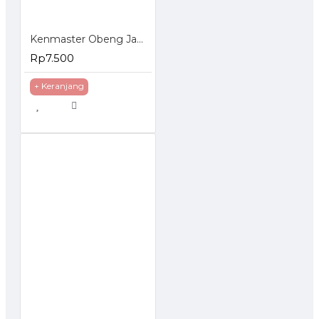
Kenmaster Obeng Jam Set 6 Pcs
Rp7.500
+ Keranjang