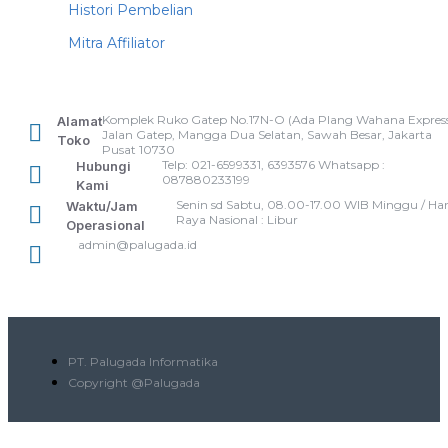
Histori Pembelian
Mitra Affiliator
Komplek Ruko Gatep No.17N-O (Ada Plang Wahana Express
Alamat
Jalan Gatep, Mangga Dua Selatan, Sawah Besar, Jakarta
Toko
Pusat 10730
Telp: 021-6599331, 6393576 Whatsapp :
Hubungi
087880233199
Kami
Senin sd Sabtu, 08.00-17.00 WIB Minggu / Har
Waktu/Jam
Raya Nasional : Libur
Operasional
admin@palugada.id
PT. Palugada Informatika
Copyright @Palugada