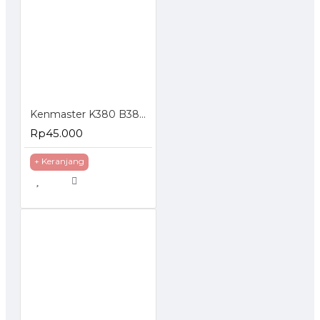
Kenmaster K380 B380 Tool Box Kotak Perkakas
Rp45.000
+ Keranjang