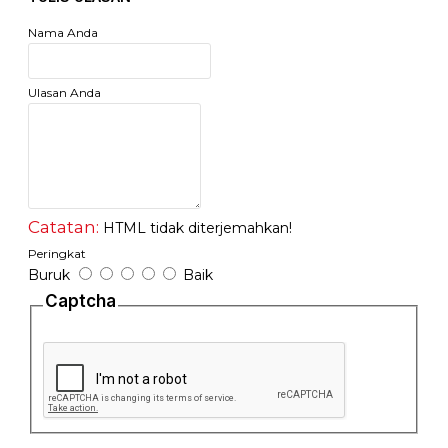
Ukuran Hex : 1.5mm, 2mm, 2.5mm,3mm, 4mm,5mm,
6mm, 8mm, 10mm
Nama Anda
Ukuran Bintang : T10, T15, T20, T25, T27, T29, T40, T45,
T50
Ulasan Anda
Catatan:
HTML tidak diterjemahkan!
Peringkat
Buruk
Baik
Captcha