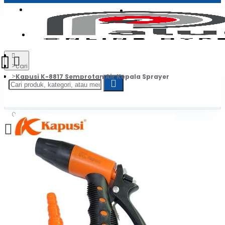
Login
Jadi Penjual
Register
cari
Kapusi K-8817 Semprotan Air Kepala Sprayer
0
Daftar belanja Anda kosong!