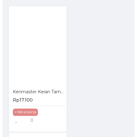
Kenmaster Keran Taman Besi 1/2 Inch - Kran Gagang Hijau
Rp17.100
+ Keranjang