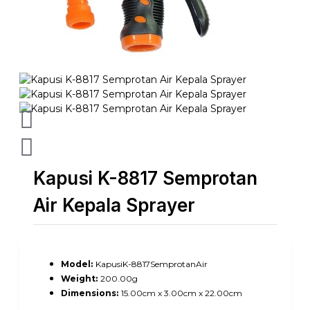
Kapusi K-8817 Semprotan
Air Kepala Sprayer
Model:
KapusiK-8817SemprotanAir
Weight:
200.00g
Dimensions:
15.00cm x 3.00cm x 22.00cm