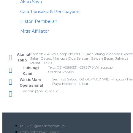
Akun Saya
Cara Transaksi & Pembayaran
Histori Pembelian
Mitra Affiliator
Komplek Ruko Gatep No.17N-O (Ada Plang Wahana Express
Alamat
Jalan Gatep, Mangga Dua Selatan, Sawah Besar, Jakarta
Toko
Pusat 10730
Telp: 021-6599331, 6393576 Whatsapp :
Hubungi
087880233199
Kami
Senin sd Sabtu, 08.00-17.00 WIB Minggu / Har
Waktu/Jam
Raya Nasional : Libur
Operasional
admin@palugada.id
PT. Palugada Informatika
Copyright @Palugada