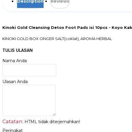
Description
Reviews
Kinoki Gold Cleansing Detox Foot Pads isi 10pcs - Koyo Kak
KINOKI GOLD BOX GINGER SALT(coklat), AROMA HERBAL
Harga diatas Adalah Harga 1 Box isi 10 buah
TULIS ULASAN
1 box isinya 10pcs koyo dan 10pcs lem
Nama Anda
UNTUK ANDA YG PERDULI KUALITAS,kinoki gold premium dengan baha
tidur! Pads berisi tumbuh-tumbuhan dan bahan alam lainnya yang l
keluarkan di pagi hari. Anda akan terkejut dengan residu racun yang
Ulasan Anda
Detox Foot Patch adalah cara alami untuk membantu tubuh anda dalam
FUNGSI :
Detoksifikasi pembalut tubuh anda, menghilangkan kotoran, mening
Detoksifikasi dengan Kinoki juga meningkatkan kwalitas tidur an
mengurangkan keletihan dan kegemukan
Catatan:
HTML tidak diterjemahkan!
Peringkat