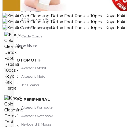
NETWORKING
3G-4G Router
ADSL Modem Router
Aksesoris Networks
Cable Coaxial
View More
OTOMOTIF
Aksesoris Mobil
Aksesoris Motor
Jet Cleaner
PC PERIPHERAL
Aksesoris Komputer
Aksesoris Notebook
Keyboard & Mouse