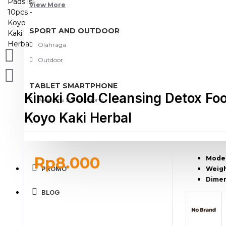
View More
SPORT AND OUTDOOR
Olahraga
Outdoor
TABLET SMARTPHONE
Kinoki Gold Cleansing Detox Foo
Aksesoris Smartphone
Koyo Kaki Herbal
Rp8.000
Model
PROMO
Weigh
Dimen
BLOG