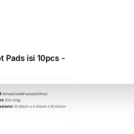
t Pads isi 10pcs -
:
KinokiGold1Pack(isi10Pcs)
t:
100.00g
sions:
10.50cm x 4.00cm x 13.00cm