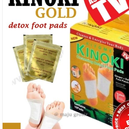
Aksesoris Kamera
Baterai
Construction Camera
Mobile Speaker
View More
KECANTIKAN
Rambut
Tubuh
Wajah
KESEHATAN
Alat Monitor Kesehatan
Kaki
Tubuh