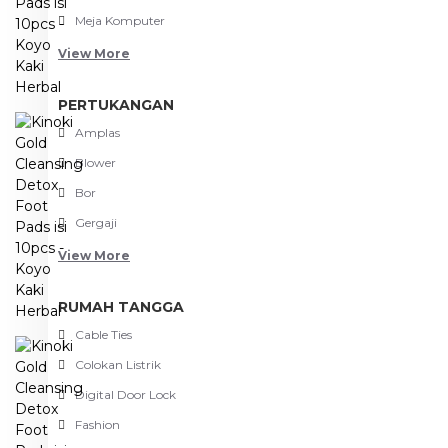
Meja Komputer
View More
PERTUKANGAN
Amplas
Blower
Bor
Gergaji
View More
RUMAH TANGGA
Cable Ties
Colokan Listrik
Digital Door Lock
Fashion