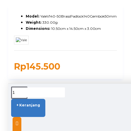
Model:
YaleV140-50BrassPadlock140Gembok50mm
Weight:
330.00g
Dimensions:
10.50cm x 14.50cm x 3.00cm
Rp145.500
DUKUNGAN PENGIRIMAN
+ Keranjang