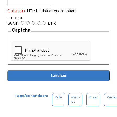
Catatan:
HTML tidak diterjemahkan!
Peringkat
Buruk
Baik
Captcha
Lanjutkan
Tags/penandaan:
Yale
V140-
Brass
Padlo
50