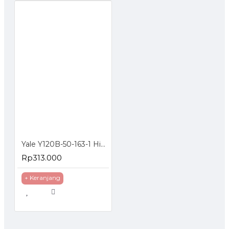
Yale Y120B-50-163-1 High Security Padlock Gembok 50mm Panjang Silver
Rp313.000
+ Keranjang