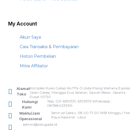
My Account
Akun Saya
Cara Transaksi & Pembayaran
Histori Pembelian
Mitra Affiliator
Komplek Ruko Gatep No.17N-O (Ada Plang Wahana Express
Alamat
Jalan Gatep, Mangga Dua Selatan, Sawah Besar, Jakarta
Toko
Pusat 10730
Telp: 021-6599331, 6393576 Whatsapp :
Hubungi
087880233199
Kami
Senin sd Sabtu, 08.00-17.00 WIB Minggu / Har
Waktu/Jam
Raya Nasional : Libur
Operasional
admin@palugada.id