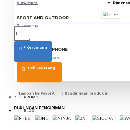
View More
Dimensi
SPORT AND OUTDOOR
Olahraga
Outdoor
+ Keranjang
TABLET SMARTPHONE
Aksesoris Smartphone
Beli Sekarang
Tambah ke Favorit
Bandingkan produk ini
PROMO
DUKUNGAN PENGIRIMAN
BLOG