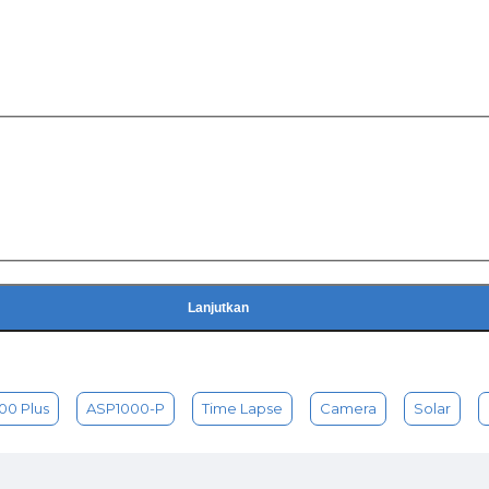
anjang waktu.
Lanjutkan
0 Plus
ASP1000-P
Time Lapse
Camera
Solar