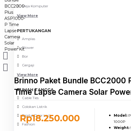
Meja Komputer
View More
PERTUKANGAN
Amplas
Blower
Bor
Gergaji
View More
Brinno Paket Bundle BCC2000 
RUMAH TANGGA
Time Lapse Camera Solar Power
Cable Ties
Colokan Listrik
Rp18.250.000
Digital Door Lock
Model:
P
1000P
Fashion
Weight: