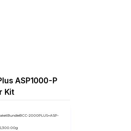
Plus ASP1000-P
 Kit
aketBundleBCC-2000PLUS+ASP-
5,300.00g