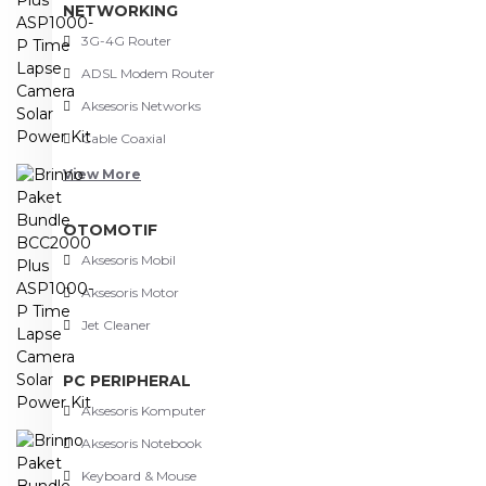
NETWORKING
3G-4G Router
ADSL Modem Router
Aksesoris Networks
Cable Coaxial
View More
OTOMOTIF
Aksesoris Mobil
Aksesoris Motor
Jet Cleaner
PC PERIPHERAL
Aksesoris Komputer
Aksesoris Notebook
Keyboard & Mouse