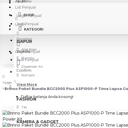
Akun
Menu
List Penjual
SHOP
Login Penjual
Jadi Penjual
Login
KATEGORI
Register
DAPUR
Alat Kopi
Login Penjual
Wishlist
Bumbu
Jadi Penjual
Dispenser Air
Confirm
Kompor
0
cari
View More
Brinno Paket Bundle BCC2000 Plus ASP1000-P Time Lapse Ca
Daftar belanja Anda kosong!
FASHION
Tas
KAMERA & GADGET