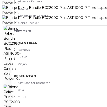
Aksesoris Kamera
Baterai
Construction Camera
Mobile Speaker
View More
KECANTIKAN
Rambut
Tubuh
Wajah
KESEHATAN
Alat Monitor Kesehatan
Kaki
Tubuh