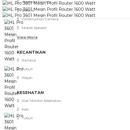
Aksesoris Kamera
Baterai
Construction Camera
Mobile Speaker
View More
KECANTIKAN
Rambut
Tubuh
Wajah
KESEHATAN
Alat Monitor Kesehatan
Kaki
Tubuh