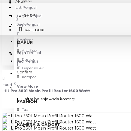
Akun
Menu
List Penjual
SHOP
Login Penjual
Jadi Penjual
Login
KATEGORI
Register
DAPUR
Alat Kopi
Login Penjual
Wishlist
Bumbu
Jadi Penjual
Dispenser Air
Confirm
Kompor
0
cari
View More
HL Pro 3601 Mesin Profil Router 1600 Watt
Daftar belanja Anda kosong!
FASHION
Tas
KAMERA & GADGET