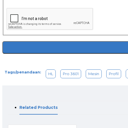
Tags/penandaan:
HL
Pro 3601
Mesin
Profil
Related Products