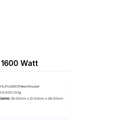
r 1600 Watt
HLPro3601MesinRouter
:
5,000.00g
ions:
35.00cm x 21.00cm x 26.00cm