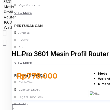
Meja Komputer
View More
PERTUKANGAN
Amplas
Blower
Bor
HL Pro 3601 Mesin Profil Route
Gergaji
View More
Rp778.000
Model:
RUMAH TANGGA
Weight
Cable Ties
Dimens
Colokan Listrik
Digital Door Lock
Fashion