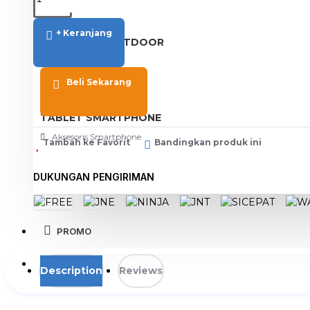
View More
+ Keranjang
SPORT AND OUTDOOR
Olahraga
Outdoor
Beli Sekarang
TABLET SMARTPHONE
Aksesoris Smartphone
Tambah ke Favorit
Bandingkan produk ini
DUKUNGAN PENGIRIMAN
PROMO
BLOG
Description
Reviews