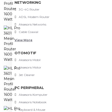
NETWORKING
3G-4G Router
ADSL Modem Router
Aksesoris Networks
Cable Coaxial
View More
OTOMOTIF
Aksesoris Mobil
Aksesoris Motor
Jet Cleaner
PC PERIPHERAL
Aksesoris Komputer
Aksesoris Notebook
Keyboard & Mouse