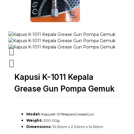
Kapusi K-1011 Kepala
Grease Gun Pompa Gemuk
Model:
KapusiK-1011KepalaGreaseGun
Weight:
200.00g
Dimensions:
10.50cm x 2.00cm x 14.50cm