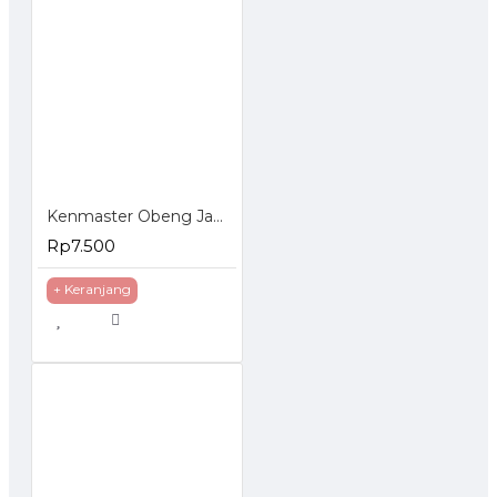
Kenmaster Obeng Jam Set 6 Pcs
Rp7.500
+ Keranjang