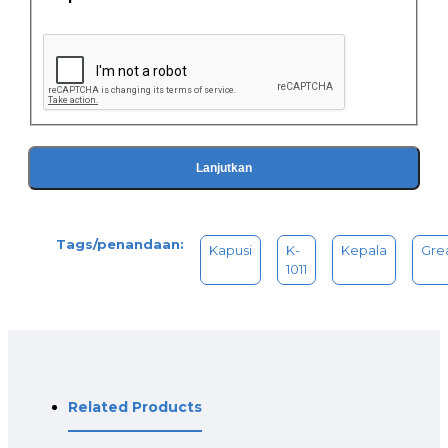
Material
Besi
Lanjutkan
Tags/penandaan:
Kapusi
K-
Kepala
Gre
1011
Related Products