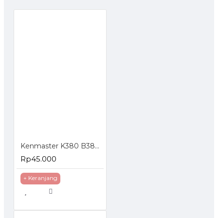
Kenmaster K380 B380 Tool Box Kotak Perkakas
Rp45.000
+ Keranjang