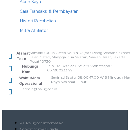
Akun Saya
Cara Transaksi & Pembayaran
Histori Pembelian
Mitra Affiliator
Komplek Ruko Gatep No.17N-O (Ada Plang Wahana Express
Alamat
Jalan Gatep, Mangga Dua Selatan, Sawah Besar, Jakarta
Toko
Pusat 10730
Telp: 021-6599331, 6393576 Whatsapp :
Hubungi
087880233199
Kami
Senin sd Sabtu, 08.00-17.00 WIB Minggu / Har
Waktu/Jam
Raya Nasional : Libur
Operasional
admin@palugada.id
PT. Palugada Informatika
Copyright @Palugada