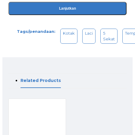
Lanjutkan
Tags/penandaan:
Kotak
Laci
5
Tem
Sekat
Related Products