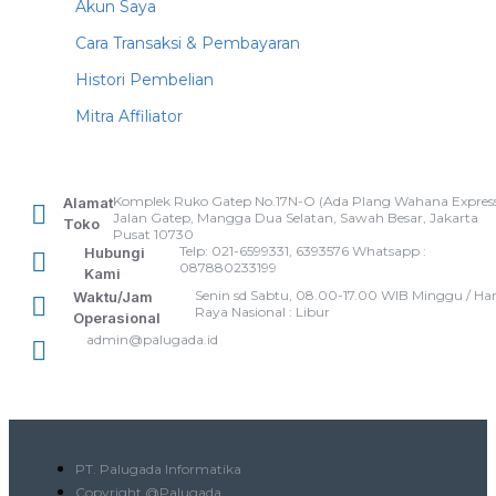
Akun Saya
Cara Transaksi & Pembayaran
Histori Pembelian
Mitra Affiliator
Komplek Ruko Gatep No.17N-O (Ada Plang Wahana Express
Alamat
Jalan Gatep, Mangga Dua Selatan, Sawah Besar, Jakarta
Toko
Pusat 10730
Telp: 021-6599331, 6393576 Whatsapp :
Hubungi
087880233199
Kami
Senin sd Sabtu, 08.00-17.00 WIB Minggu / Har
Waktu/Jam
Raya Nasional : Libur
Operasional
admin@palugada.id
PT. Palugada Informatika
Copyright @Palugada