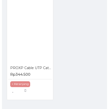
PROXP Cable UTP Cat 5e CCA Indoor - Kabel UTP Cat5e
Rp344.500
+ Keranjang