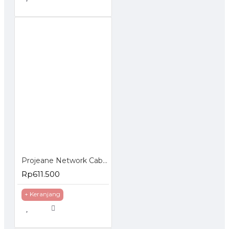
Projeane Network Cable FTP Cat6 Cat 6 Kabel LAN CCA Outdoor
Rp611.500
+ Keranjang