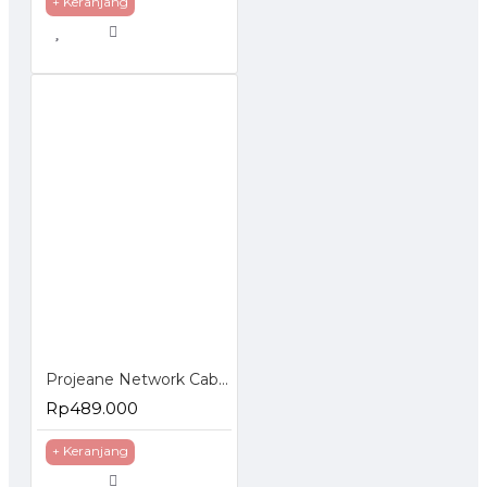
+ Keranjang
Projeane Network Cable FTP Cat5e Kabel LAN CCA Outdoor
Rp489.000
+ Keranjang