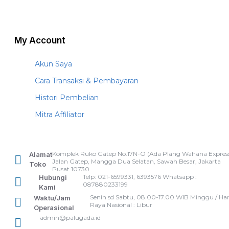
My Account
Akun Saya
Cara Transaksi & Pembayaran
Histori Pembelian
Mitra Affiliator
Komplek Ruko Gatep No.17N-O (Ada Plang Wahana Express
Alamat
Jalan Gatep, Mangga Dua Selatan, Sawah Besar, Jakarta
Toko
Pusat 10730
Telp: 021-6599331, 6393576 Whatsapp :
Hubungi
087880233199
Kami
Senin sd Sabtu, 08.00-17.00 WIB Minggu / Har
Waktu/Jam
Raya Nasional : Libur
Operasional
admin@palugada.id