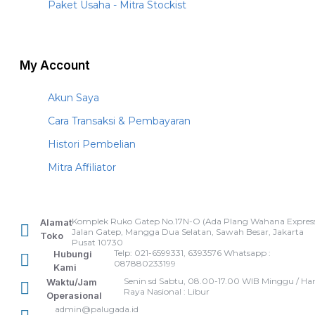
Paket Usaha - Mitra Stockist
My Account
Akun Saya
Cara Transaksi & Pembayaran
Histori Pembelian
Mitra Affiliator
Komplek Ruko Gatep No.17N-O (Ada Plang Wahana Express
Alamat
Jalan Gatep, Mangga Dua Selatan, Sawah Besar, Jakarta
Toko
Pusat 10730
Telp: 021-6599331, 6393576 Whatsapp :
Hubungi
087880233199
Kami
Senin sd Sabtu, 08.00-17.00 WIB Minggu / Har
Waktu/Jam
Raya Nasional : Libur
Operasional
admin@palugada.id