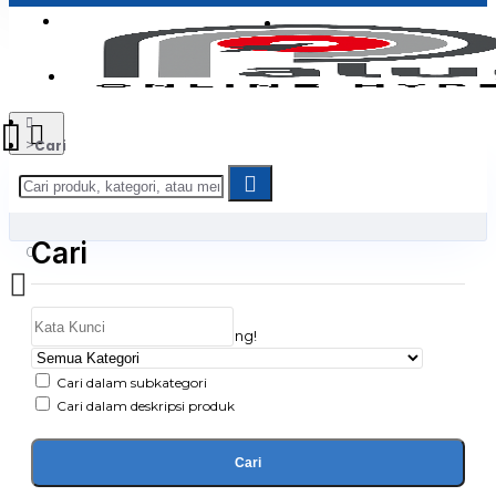
Login
Jadi Penjual
Register
Cari
Cari
0
Daftar belanja Anda kosong!
Cari dalam subkategori
Cari dalam deskripsi produk
Cari