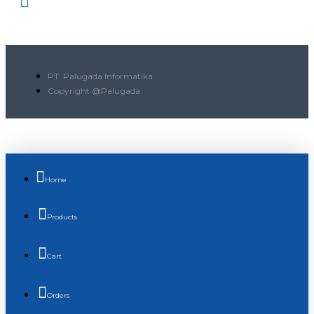
PT. Palugada Informatika
Copyright @Palugada
Home
Products
Cart
Orders