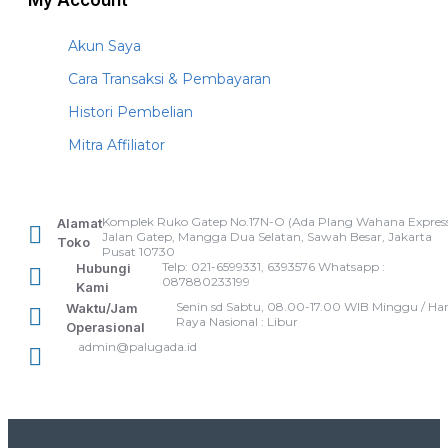
My Account
Akun Saya
Cara Transaksi & Pembayaran
Histori Pembelian
Mitra Affiliator
Komplek Ruko Gatep No.17N-O (Ada Plang Wahana Express
Alamat
Jalan Gatep, Mangga Dua Selatan, Sawah Besar, Jakarta
Toko
Pusat 10730
Telp: 021-6599331, 6393576 Whatsapp :
Hubungi
087880233199
Kami
Senin sd Sabtu, 08.00-17.00 WIB Minggu / Har
Waktu/Jam
Raya Nasional : Libur
Operasional
admin@palugada.id