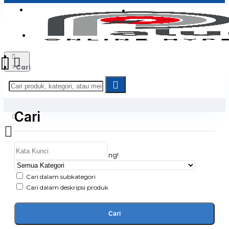
Login
Jadi Penjual
Register
Cari
Cari
0
Daftar belanja Anda kosong!
Cari dalam subkategori
Cari dalam deskripsi produk
Cari