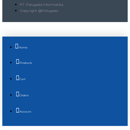
PT. Palugada Informatika
Copyright @Palugada
Home
Products
Cart
Orders
Account