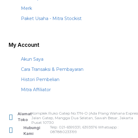
Merk
Paket Usaha - Mitra Stockist
My Account
Akun Saya
Cara Transaksi & Pembayaran
Histori Pembelian
Mitra Affiliator
Komplek Ruko Gatep No.17N-O (Ada Plang Wahana Express
Alamat
Jalan Gatep, Mangga Dua Selatan, Sawah Besar, Jakarta
Toko
Pusat 10730
Telp: 021-6599331, 6393576 Whatsapp :
Hubungi
087880233199
Kami