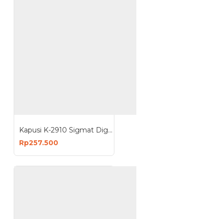
Kapusi K-2910 Sigmat Digital Caliper Jangka Sorong 150mm 15cm
Rp257.500