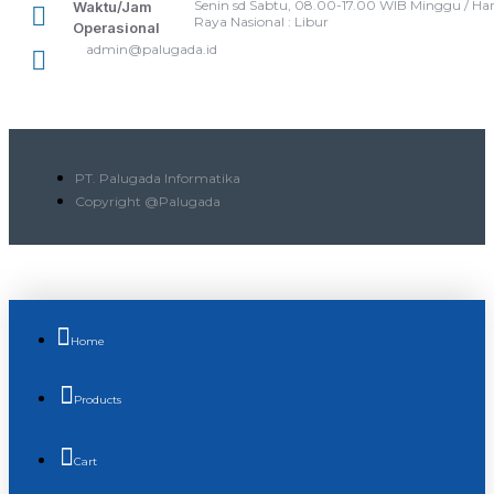
Senin sd Sabtu, 08.00-17.00 WIB Minggu / Har
Waktu/Jam
Raya Nasional : Libur
Operasional
admin@palugada.id
PT. Palugada Informatika
Copyright @Palugada
Home
Products
Cart