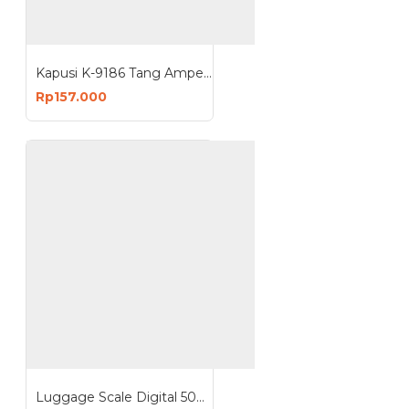
Kapusi K-9186 Tang Ampere Kecil Digital Clamp Multimeter
Rp157.000
Luggage Scale Digital 50Kg - Timbangan Koper Portable