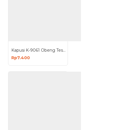
Kapusi K-9061 Obeng Tespen Testpen Test Pen Digital Voltage Induction
Rp7.400