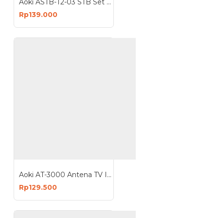
Aoki ASTB-T2-03 STB Set Top Box TV Digital Receiver Penerima Siaran
Rp139.000
Aoki AT-3000 Antena TV Indoor Outdoor Antenna Digital DVB-T2 Booster
Rp129.500