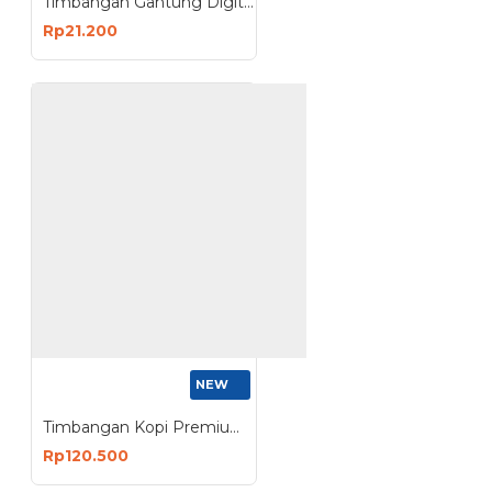
Timbangan Gantung Digital Portable 40 kg
Rp21.200
NEW
Timbangan Kopi Premium Digital 3 Kg Dual Power Silicon Pad Hitam
Rp120.500