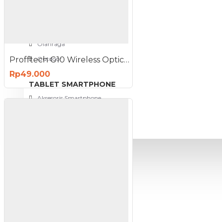
View More
SPORT AND OUTDOOR
Olahraga
Profftech G10 Wireless Optical Mouse Silent Click
Outdoor
Rp49.000
TABLET SMARTPHONE
Aksesoris Smartphone
PROMO
BLOG