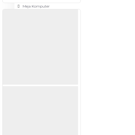
Meja Komputer
View More
PERTUKANGAN
Amplas
Blower
Bor
Gergaji
View More
RUMAH TANGGA
Cable Ties
Colokan Listrik
Digital Door Lock
Fashion