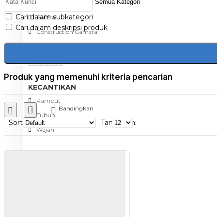
Aksesoris Kamera
Cari dalam subkategori
Baterai
Cari dalam deskripsi produk
Construction Camera
Mobile Speaker
View More
Produk yang memenuhi kriteria pencarian
KECANTIKAN
Rambut
Bandingkan
Tubuh
Sort
Tampilkan:
Wajah
KESEHATAN
Alat Monitor Kesehatan
Kaki
Tubuh