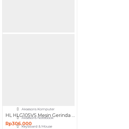
NETWORKING
3G-4G Router
ADSL Modem Router
Aksesoris Networks
Cable Coaxial
View More
OTOMOTIF
Aksesoris Mobil
Aksesoris Motor
Jet Cleaner
PC PERIPHERAL
Aksesoris Komputer
HL HLG105VS Mesin Gerinda Gurinda Disc Grinder Variable Speed HLG 105 VS
Aksesoris Notebook
Rp306.000
Keyboard & Mouse