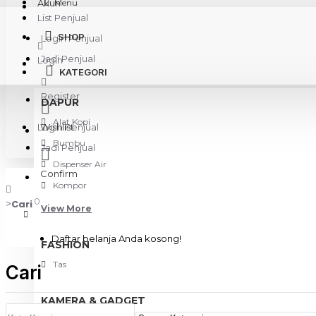
Akun
Menu
List Penjual
SHOP
Login Penjual
Jadi Penjual
Login
KATEGORI
Register
DAPUR
Alat Kopi
Login Penjual
Wishlist
Bumbu
Jadi Penjual
Dispenser Air
Confirm
Kompor
0
Cari
View More
Daftar belanja Anda kosong!
FASHION
Tas
Cari
KAMERA & GADGET